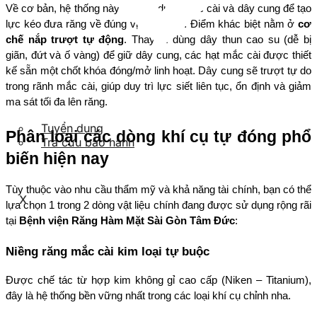
Về cơ bản, hệ thống này vẫn sử dụng mắc cài và dây cung để tạo 
lực kéo đưa răng về đúng vị trí sinh lý. Điểm khác biệt nằm ở 
cơ 
chế nắp trượt tự động
. Thay vì dùng dây thun cao su (dễ bị 
giãn, đứt và ố vàng) để giữ dây cung, các hạt mắc cài được thiết 
kế sẵn một chốt khóa đóng/mở linh hoạt. Dây cung sẽ trượt tự do 
trong rãnh mắc cài, giúp duy trì lực siết liên tục, ổn định và giảm 
ma sát tối đa lên răng.
Tuyển dụng
Phân loại các dòng khí cụ tự đóng phổ 
Tra cứu bảo hành
biến hiện nay
Tùy thuộc vào nhu cầu thẩm mỹ và khả năng tài chính, bạn có thể 
X
lựa chọn 1 trong 2 dòng vật liệu chính đang được sử dụng rộng rãi 
tại 
Bệnh viện Răng Hàm Mặt Sài Gòn Tâm Đức
:
Niềng răng mắc cài kim loại tự buộc
Được chế tác từ hợp kim không gỉ cao cấp (Niken – Titanium), 
đây là hệ thống bền vững nhất trong các loại khí cụ chỉnh nha.