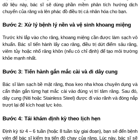
dữ liệu này, bác sĩ sẽ dùng phần mềm phân tích hướng dịch 
chuyển của răng và lên phác đồ điều trị cá nhân hóa cho bạn.
Bước 2: Xử lý bệnh lý nền và vệ sinh khoang miệng
Trước khi lắp vào cho răng, khoang miệng cần được làm sạch vô 
khuẩn. Bác sĩ tiến hành lấy cao răng, điều trị dứt điểm sâu răng, 
viêm tủy hoặc nhổ răng khôn (nếu có chỉ định) để tạo môi trường 
khỏe mạnh nhất.
Bước 3: Tiến hành gắn mắc cài và đi dây cung
Bác sĩ làm sạch bề mặt răng, thoa keo nha khoa chuyên dụng và 
cẩn thận gắn từng hạt mắc cài vào đúng vị trí tâm răng. Sau đó, 
dây cung (Niti hoặc Stainless Steel) được đi vào rãnh và đóng nắp 
trượt lại để kích hoạt lực kéo.
Bước 4: Tái khám định kỳ theo lịch hẹn
Định kỳ từ 4 – 6 tuần (hoặc 8 tuần tùy giai đoạn), bạn sẽ đến bệnh 
viện để bác sĩ kiểm tra tiến độ chạy của răng. Lúc này, bác sĩ sẽ 