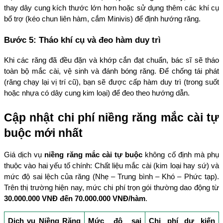
thay dây cung kích thước lớn hơn hoặc sử dụng thêm các khí cụ 
bổ trợ (kéo chun liên hàm, cắm Minivis) để định hướng răng.
Bước 5: Tháo khí cụ và đeo hàm duy trì
Khi các răng đã đều đặn và khớp cắn đạt chuẩn, bác sĩ sẽ tháo 
toàn bộ mắc cài, vệ sinh và đánh bóng răng. Để chống tái phát 
(răng chạy lại vị trí cũ), bạn sẽ được cấp hàm duy trì (trong suốt 
hoặc nhựa có dây cung kim loại) để đeo theo hướng dẫn.
Cập nhật chi phí niềng răng mắc cài tự 
buộc mới nhất
Giá dịch vụ 
niềng răng mắc cài tự buộc
 không cố định mà phụ 
thuộc vào hai yếu tố chính: Chất liệu mắc cài (kim loại hay sứ) và 
mức độ sai lệch của răng (Nhẹ – Trung bình – Khó – Phức tạp). 
Trên thị trường hiện nay, mức chi phí trọn gói thường dao động từ 
30.000.000 VNĐ đến 70.000.000 VNĐ/hàm
.
Dịch vụ Niềng Răng 
Mức độ sai 
Chi phí dự kiến 