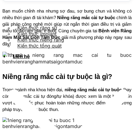
Bạn muốn chỉnh nha nhưng sợ đau, sợ bung chun và không có 
nhiều thời gian đi tái khám? 
Niềng răng mắc cài tự buộc
 chính là 
giải pháp công nghệ mới giúp rút ngắn thời gian điều trị và giảm 
Kiến thức răng sứ
thiểu tối đa cảm giác ê buốt. Cùng chuyên gia tại 
Bệnh viện Răng 
Kiến thức implant
Hàm Mặt Sài Gòn Tâm Đức
 giải mã phương pháp này ngay sau 
Kiến thức niềng răng
đây!
Kiến thức tổng quát
Liên hệ
Niềng răng mắc cài tự buộc là gì?
Trong ngành nha khoa hiện đại, 
niềng răng mắc cài tự buộc
 (hay 
còn gọi là mắc cài tự đóng/tự khóa) được xem là một bước tiến 
vượt bậc, khắc phục hoàn toàn những nhược điểm của phương 
pháp truyền thống buộc thun.