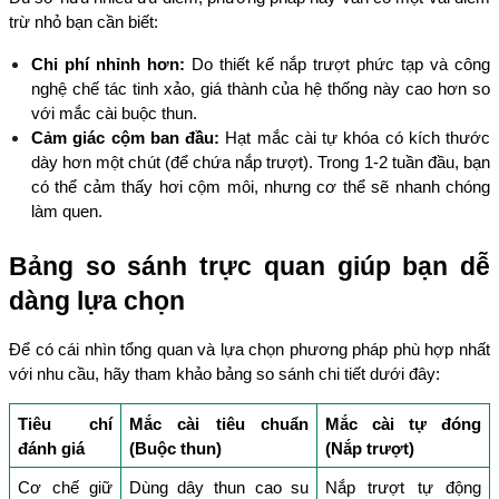
trừ nhỏ bạn cần biết:
Chi phí nhỉnh hơn:
 Do thiết kế nắp trượt phức tạp và công 
nghệ chế tác tinh xảo, giá thành của hệ thống này cao hơn so 
với mắc cài buộc thun.
Cảm giác cộm ban đầu:
 Hạt mắc cài tự khóa có kích thước 
dày hơn một chút (để chứa nắp trượt). Trong 1-2 tuần đầu, bạn 
có thể cảm thấy hơi cộm môi, nhưng cơ thể sẽ nhanh chóng 
làm quen.
Bảng so sánh trực quan giúp bạn dễ 
dàng lựa chọn
Để có cái nhìn tổng quan và lựa chọn phương pháp phù hợp nhất 
với nhu cầu, hãy tham khảo bảng so sánh chi tiết dưới đây:
Tiêu chí 
Mắc cài tiêu chuẩn 
Mắc cài tự đóng 
đánh giá
(Buộc thun)
(Nắp trượt)
Cơ chế giữ 
Dùng dây thun cao su 
Nắp trượt tự động 