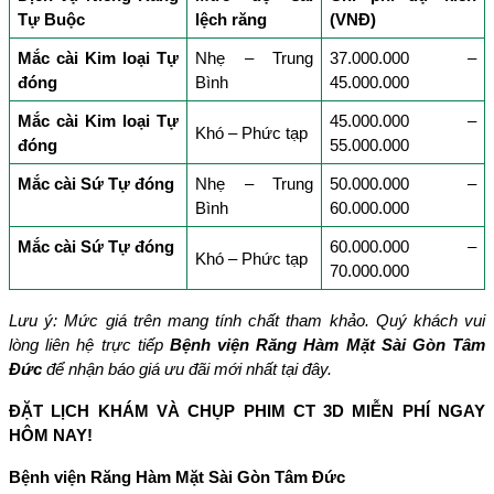
Tự Buộc
lệch răng
(VNĐ)
Mắc cài Kim loại Tự 
Nhẹ – Trung 
37.000.000 – 
đóng
Bình
45.000.000
Mắc cài Kim loại Tự 
45.000.000 – 
Khó – Phức tạp
đóng
55.000.000
Mắc cài Sứ Tự đóng
Nhẹ – Trung 
50.000.000 – 
Bình
60.000.000
Mắc cài Sứ Tự đóng
60.000.000 – 
Khó – Phức tạp
70.000.000
Lưu ý: Mức giá trên mang tính chất tham khảo. Quý khách vui 
lòng liên hệ trực tiếp 
Bệnh viện Răng Hàm Mặt Sài Gòn Tâm 
Đức
 để nhận báo giá ưu đãi mới nhất tại đây.
ĐẶT LỊCH KHÁM VÀ CHỤP PHIM CT 3D MIỄN PHÍ NGAY 
HÔM NAY!
Bệnh viện Răng Hàm Mặt Sài Gòn Tâm Đức