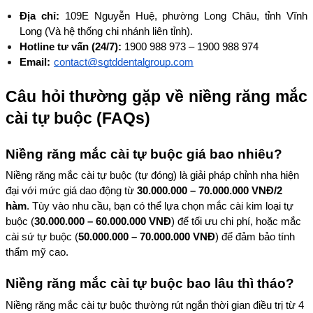
Địa chỉ:
 109E Nguyễn Huệ, phường Long Châu, tỉnh Vĩnh 
Long (Và hệ thống chi nhánh liên tỉnh).
Hotline tư vấn (24/7):
 1900 988 973 – 1900 988 974
Email:
contact@sgtddentalgroup.com
Câu hỏi thường gặp về niềng răng mắc 
cài tự buộc (FAQs)
Niềng răng mắc cài tự buộc giá bao nhiêu?
Niềng răng mắc cài tự buộc (tự đóng) là giải pháp chỉnh nha hiện 
đại với mức giá dao động từ 
30.000.000 – 70.000.000 VNĐ/2 
hàm
. Tùy vào nhu cầu, bạn có thể lựa chọn mắc cài kim loại tự 
buộc (
30.000.000 – 60.000.000 VNĐ
) để tối ưu chi phí, hoặc mắc 
cài sứ tự buộc (
50.000.000 – 70.000.000 VNĐ
) để đảm bảo tính 
thẩm mỹ cao. 
Niềng răng mắc cài tự buộc bao lâu thì tháo?
Niềng răng mắc cài tự buộc thường rút ngắn thời gian điều trị từ 4 