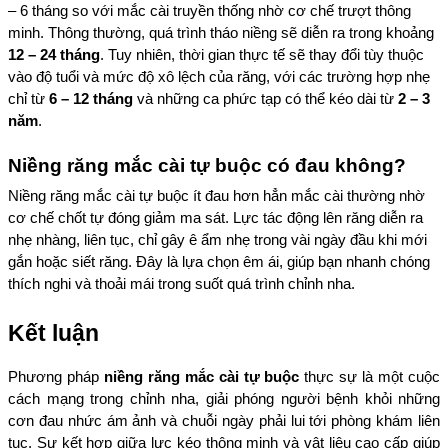
– 6 tháng so với mắc cài truyền thống nhờ cơ chế trượt thông 
minh. Thông thường, quá trình tháo niềng sẽ diễn ra trong khoảng 
12 – 24 tháng
. Tuy nhiên, thời gian thực tế sẽ thay đổi tùy thuộc 
vào độ tuổi và mức độ xô lệch của răng, với các trường hợp nhẹ 
chỉ từ 
6 – 12 tháng
 và những ca phức tạp có thể kéo dài từ 
2 – 3 
năm
.
Niềng răng mắc cài tự buộc có đau không?
Niềng răng mắc cài tự buộc ít đau hơn hẳn mắc cài thường nhờ 
cơ chế chốt tự đóng giảm ma sát. Lực tác động lên răng diễn ra 
nhẹ nhàng, liên tục, chỉ gây ê ẩm nhẹ trong vài ngày đầu khi mới 
gắn hoặc siết răng. Đây là lựa chọn êm ái, giúp bạn nhanh chóng 
thích nghi và thoải mái trong suốt quá trình chỉnh nha.
Kết luận
Phương pháp 
niềng răng mắc cài tự buộc
 thực sự là một cuộc 
cách mạng trong chỉnh nha, giải phóng người bệnh khỏi những 
cơn đau nhức ám ảnh và chuỗi ngày phải lui tới phòng khám liên 
tục. Sự kết hợp giữa lực kéo thông minh và vật liệu cao cấp giúp 