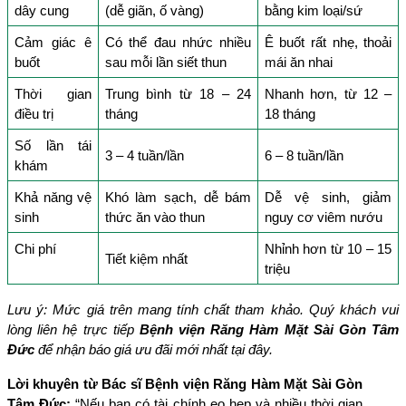
dây cung
(dễ giãn, ố vàng)
bằng kim loại/sứ
Cảm giác ê 
Có thể đau nhức nhiều 
Ê buốt rất nhẹ, thoải 
buốt
sau mỗi lần siết thun
mái ăn nhai
Thời gian 
Trung bình từ 18 – 24 
Nhanh hơn, từ 12 – 
điều trị
tháng
18 tháng
Số lần tái 
3 – 4 tuần/lần
6 – 8 tuần/lần
khám
Khả năng vệ 
Khó làm sạch, dễ bám 
Dễ vệ sinh, giảm 
sinh
thức ăn vào thun
nguy cơ viêm nướu
Chi phí
Nhỉnh hơn từ 10 – 15 
Tiết kiệm nhất
triệu
Lưu ý: Mức giá trên mang tính chất tham khảo. Quý khách vui 
lòng liên hệ trực tiếp 
Bệnh viện Răng Hàm Mặt Sài Gòn Tâm 
Đức
 để nhận báo giá ưu đãi mới nhất tại đây.
Lời khuyên từ Bác sĩ Bệnh viện Răng Hàm Mặt Sài Gòn 
Tâm Đức:
 “Nếu bạn có tài chính eo hẹp và nhiều thời gian 