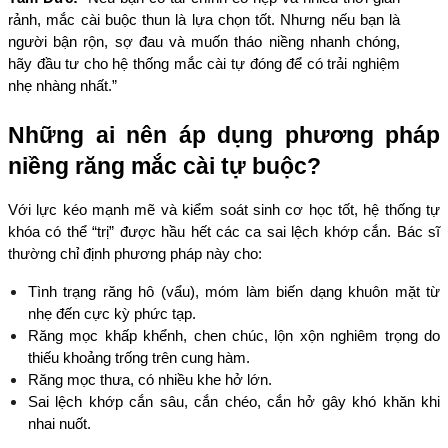
rảnh, mắc cài buộc thun là lựa chọn tốt. Nhưng nếu bạn là 
người bận rộn, sợ đau và muốn tháo niềng nhanh chóng, 
hãy đầu tư cho hệ thống mắc cài tự đóng để có trải nghiệm 
nhẹ nhàng nhất.”
Những ai nên áp dụng phương pháp 
niềng răng mắc cài tự buộc?
Với lực kéo mạnh mẽ và kiểm soát sinh cơ học tốt, hệ thống tự 
khóa có thể “trị” được hầu hết các ca sai lệch khớp cắn. Bác sĩ 
thường chỉ định phương pháp này cho:
Tình trạng răng hô (vẩu), móm làm biến dạng khuôn mặt từ 
nhẹ đến cực kỳ phức tạp.
Răng mọc khấp khểnh, chen chúc, lộn xộn nghiêm trọng do 
thiếu khoảng trống trên cung hàm.
Răng mọc thưa, có nhiều khe hở lớn.
Sai lệch khớp cắn sâu, cắn chéo, cắn hở gây khó khăn khi 
nhai nuốt.