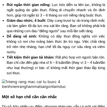
Rút ngắn thời gian niềng:
 Lực kéo diễn ra liên tục, không bị 
ngắt quãng do giãn thun. Răng di chuyển nhanh và ổn định 
hơn, giúp rút ngắn từ 3 – 6 tháng so với niềng răng buộc thun.
Giảm đau nhức, ê buốt:
 Dây cung trượt tự do trong rãnh mắc 
cài làm giảm tối đa lực ma sát lên răng. Bạn sẽ không phải trải 
qua những cơn đau “điếng người” sau mỗi lần siết răng.
Dễ dàng vệ sinh:
 Không có dây thun đồng nghĩa với việc 
không có nơi cho mảng bám thức ăn trú ngụ. Việc chải răng 
trở nên nhẹ nhàng, hạn chế tối đa nguy cơ sâu răng và viêm 
nướu.
Tiết kiệm thời gian tái khám:
 Rất phù hợp với người bận rộn. 
Bạn chỉ cần đến gặp nha sĩ 6 – 8 tuần/lần (thay vì 3 – 4 tuần/lần 
như loại thường) vì bác sĩ không mất thời gian tháo lắp từng 
sợi thun.
Một số hạn chế cần cân nhắc
Dù sở hữu nhiều ưu điểm, phương pháp này vẫn có một vài điểm 