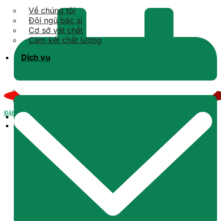
Về chúng tôi
Đội ngũ bác sĩ
Cơ sở vật chất
Cam kết chất lượng
Dịch vụ
Kiến thức răng sứ
Kiến thức Implant
Kiến thức niềng răng
Kiến thức tổng quát
Kiến thức răng hàm mặt
Đặt lịch
Tin tức
Liên hệ