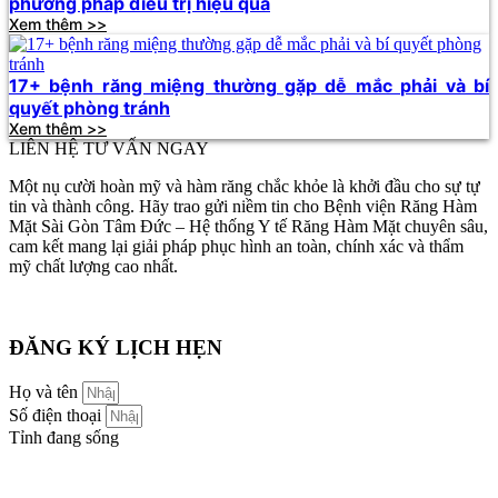
phương pháp điều trị hiệu quả
Xem thêm >>
17+ bệnh răng miệng thường gặp dễ mắc phải và bí
quyết phòng tránh
Xem thêm >>
LIÊN HỆ TƯ VẤN NGAY
Một nụ cười hoàn mỹ và hàm răng chắc khỏe là khởi đầu cho sự tự
tin và thành công. Hãy trao gửi niềm tin cho Bệnh viện Răng Hàm
Mặt Sài Gòn Tâm Đức – Hệ thống Y tế Răng Hàm Mặt chuyên sâu,
cam kết mang lại giải pháp phục hình an toàn, chính xác và thẩm
mỹ chất lượng cao nhất.
ĐĂNG KÝ LỊCH HẸN
Họ và tên
Số điện thoại
Tỉnh đang sống