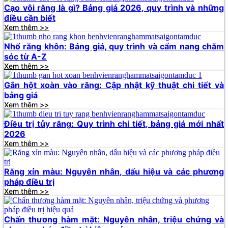
Cạo vôi răng là gì? Bảng giá 2026, quy trình và những
điều cần biết
Xem thêm >>
Nhổ răng khôn: Bảng giá, quy trình và cẩm nang chăm
sóc từ A-Z
Xem thêm >>
Gắn hột xoàn vào răng: Cập nhật kỹ thuật chi tiết và
bảng giá
Xem thêm >>
Điều trị tủy răng: Quy trình chi tiết, bảng giá mới nhất
2026
Xem thêm >>
Răng xỉn màu: Nguyên nhân, dấu hiệu và các phương
pháp điều trị
Xem thêm >>
Chấn thương hàm mặt: Nguyên nhân, triệu chứng và