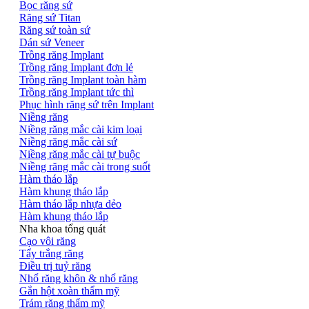
Bọc răng sứ
Răng sứ Titan
Răng sứ toàn sứ
Dán sứ Veneer
Trồng răng Implant
Trồng răng Implant đơn lẻ
Trồng răng Implant toàn hàm
Trồng răng Implant tức thì
Phục hình răng sứ trên Implant
Niềng răng
Niềng răng mắc cài kim loại
Niềng răng mắc cài sứ
Niềng răng mắc cài tự buộc
Niềng răng mắc cài trong suốt
Hàm tháo lắp
Hàm khung tháo lắp
Hàm tháo lắp nhựa dẻo
Hàm khung tháo lắp
Nha khoa tổng quát
Cạo vôi răng
Tẩy trắng răng
Điều trị tuỷ răng
Nhổ răng khôn & nhổ răng
Gắn hột xoàn thẩm mỹ
Trám răng thẩm mỹ