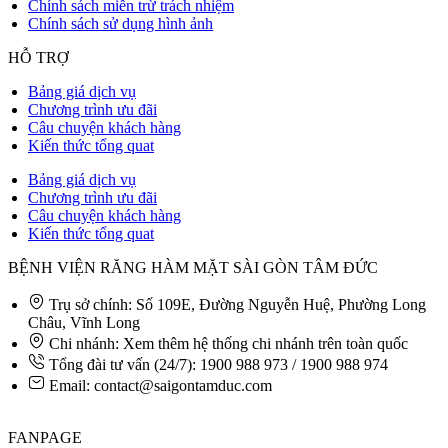
Chính sách miễn trừ trách nhiệm
Chính sách sử dụng hình ảnh
HỖ TRỢ
Bảng giá dịch vụ
Chương trình ưu đãi
Câu chuyện khách hàng
Kiến thức tổng quat
Bảng giá dịch vụ
Chương trình ưu đãi
Câu chuyện khách hàng
Kiến thức tổng quat
BỆNH VIỆN RĂNG HÀM MẶT SÀI GÒN TÂM ĐỨC
Trụ sở chính: Số 109E, Đường Nguyễn Huệ, Phường Long
Châu, Vĩnh Long
Chi nhánh: Xem thêm hệ thống chi nhánh trên toàn quốc
Tổng đài tư vấn (24/7): 1900 988 973 / 1900 988 974
Email: contact@saigontamduc.com
FANPAGE