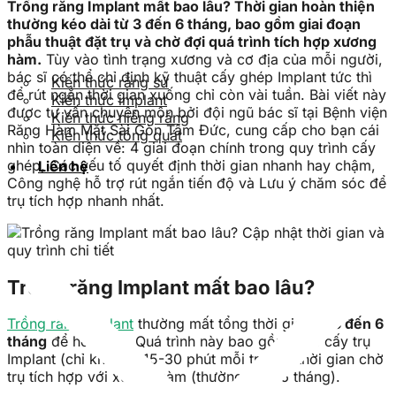
Trồng răng Implant mất bao lâu? Thời gian hoàn thiện
thường kéo dài từ 3 đến 6 tháng, bao gồm giai đoạn
phẫu thuật đặt trụ và chờ đợi quá trình tích hợp xương
hàm.
Tùy vào tình trạng xương và cơ địa của mỗi người,
bác sĩ có thể chỉ định kỹ thuật cấy ghép Implant tức thì
Kiến thức răng sứ
để rút ngắn thời gian xuống chỉ còn vài tuần. Bài viết này
Kiến thức implant
được tư vấn chuyên môn bởi đội ngũ bác sĩ tại Bệnh viện
Kiến thức niềng răng
Răng Hàm Mặt Sài Gòn Tâm Đức, cung cấp cho bạn cái
Kiến thức tổng quát
nhìn toàn diện về: 4 giai đoạn chính trong quy trình cấy
ghép, Các yếu tố quyết định thời gian nhanh hay chậm,
Liên hệ
Công nghệ hỗ trợ rút ngắn tiến độ và Lưu ý chăm sóc để
trụ tích hợp nhanh nhất.
Trồng răng Implant mất bao lâu?
Trồng răng Implant
thường mất tổng thời gian từ
3 đến 6
tháng
để hoàn tất. Quá trình này bao gồm việc cấy trụ
Implant (chỉ khoảng 15-30 phút mỗi trụ) và thời gian chờ
trụ tích hợp với xương hàm (thường từ 3-6 tháng).