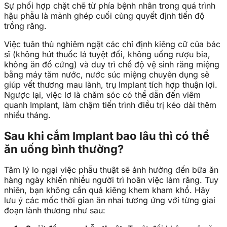
Sự phối hợp chặt chẽ từ phía bệnh nhân trong quá trình
hậu phẫu là mảnh ghép cuối cùng quyết định tiến độ
trồng răng.
Việc tuân thủ nghiêm ngặt các chỉ định kiêng cữ của bác
sĩ (không hút thuốc lá tuyệt đối, không uống rượu bia,
không ăn đồ cứng) và duy trì chế độ vệ sinh răng miệng
bằng máy tăm nước, nước súc miệng chuyên dụng sẽ
giúp vết thương mau lành, trụ Implant tích hợp thuận lợi.
Ngược lại, việc lơ là chăm sóc có thể dẫn đến viêm
quanh Implant, làm chậm tiến trình điều trị kéo dài thêm
nhiều tháng.
Sau khi cắm Implant bao lâu thì có thể
ăn uống bình thường?
Tâm lý lo ngại việc phẫu thuật sẽ ảnh hưởng đến bữa ăn
hàng ngày khiến nhiều người trì hoãn việc làm răng. Tuy
nhiên, bạn không cần quá kiêng khem kham khổ. Hãy
lưu ý các mốc thời gian ăn nhai tương ứng với từng giai
đoạn lành thương như sau: