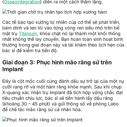
(
Osseointegration
) diễn ra một cách thầm lặng.
Các tế bào tạo xương tự nhiên của cơ thể sẽ phát triển,
bám dính và len lỏi vào từng vòng ren siêu nhỏ trên bề
mặt trụ
Titanium
, khóa chặt nó lại thành một khối thống
nhất không thể lay chuyển. Bạn hoàn toàn sinh hoạt bình
thường trong giai đoạn này và tái khám theo lịch hẹn của
bác sĩ để kiểm tra tiến độ.
Giai đoạn 3: Phục hình mão răng sứ trên
Implant
Đây là cột mốc cuối cùng đánh dấu sự trở lại của một nụ
cười rạng rỡ và một hàm răng khỏe mạnh. Sau khi chụp
X-quang xác nhận trụ Implant đã tích hợp vững chắc đạt
tiêu chuẩn chịu lực, bác sĩ sẽ tiến hành lấy dấu răng
(khoảng 30 – 45 phút) và gửi thông số về phòng Labo
để chế tác mão răng sứ cá nhân hóa.