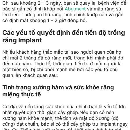
Chỉ sau khoảng 2 – 3 ngày, bạn sẽ quay lại bệnh viện để
bác sĩ gắn cố định khớp nối
Abutment
và mão răng sứ
lên trên. Thời gian thử răng, tinh chỉnh khớp cắn và gắn
cố định mất khoảng 1 – 2 giờ đồng hồ.
Các yếu tố quyết định đến tiến độ trồng
răng Implant
Nhiều khách hàng thắc mắc tại sao người quen của họ
chỉ mất 2 tháng đã có răng mới, trong khi mình phải đợi
đến nửa năm. Thực tế, thời gian điều trị ở mỗi người là
một biến số, bị chi phối mạnh mẽ bởi các yếu tố chủ
quan lẫn khách quan sau:
Tình trạng xương hàm và sức khỏe răng
miệng thực tế
Cơ địa và nền tảng sức khỏe của chính bạn là yếu tố lớn
nhất quyết định thời gian cấy ghép.Nếu bạn có nền
xương hàm khỏe mạnh, thể tích và mật độ xương (độ
cứng) đạt chuẩn, bác sĩ có thể cấy ghép trụ Implant ngay
lập tức. Thậm chí, với xương tốt, thời gian tích hợp chỉ