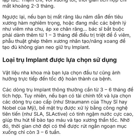
mất khoảng 2-3 tháng.
Ngược lại, nếu bạn bị mất răng lâu năm dẫn đến tiêu
xương hàm nghiêm trọng, hoặc đang mắc các bệnh lý
như viêm nha chu, áp xe chân răng… bác sĩ bắt buộc
phải dành thêm từ 1 – 3 tháng để điều trị triệt để ổ viêm,
phẫu thuật ghép thêm xương nhân tạo/nâng xoang để
tạo đủ không gian neo giữ trụ Implant.
Loại trụ Implant được lựa chọn sử dụng
Vật liệu nha khoa mà bạn lựa chọn đầu tư cũng ảnh
hưởng trực tiếp đến tốc độ hoàn thành ca bệnh.
Các dòng trụ Implant thông thường cần từ 3 – 6 tháng để
tích hợp. Tuy nhiên, nếu bạn có tài chính tốt và lựa chọn
các dòng trụ cao cấp (như Straumann của Thụy Sĩ hay
Nobel của Mỹ), bề mặt trụ được xử lý bằng công nghệ
tiên tiến (như SLA, SLActive) có tính ngậm nước cực cao,
giúp thu hút tế bào tạo máu và tạo xương thần tốc. Nhờ
đó, thời gian chờ đợi có thể được rút ngắn ngoạn mục
xuống chỉ còn 3 – 6 tuần.