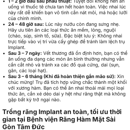
1 – 2 giờ đầu sau phẫu thuật:
Tuyệt đối không nên ăn
uống vì thuốc tê chưa tan hết hoàn toàn. Việc nhai lúc
này rất dễ khiến bạn vô tình cắn nát môi, má hoặc lưỡi
của chính mình.
24 – 48 giờ sau:
Lúc này nướu còn đang sưng nhẹ.
Hãy ưu tiên ăn các loại thức ăn mềm, lỏng, nguội
(cháo, súp, sinh tố, sữa). Đặc biệt lưu ý: Không nhai
trực tiếp vào vị trí vừa cấy ghép để tránh làm lệch trụ
Implant.
Sau 3 – 7 ngày:
Vết thương đã ổn định hơn, bạn có thể
ăn uống đa dạng các món ăn bình thường nhưng vẫn
cần cắt nhỏ và tránh xa các đồ quá cứng, dai (sụn,
gân, các loại hạt).
Sau 3 – 6 tháng (Khi đã hoàn thiện gắn mão sứ):
Xin
chúc mừng! Trụ đã tích hợp vững chắc thành một khối
với xương hàm. Bạn có thể ăn nhai thoải mái mọi loại
thức ăn, cắn xé dẻo dai y hệt như răng thật mà không
gặp bất kỳ trở ngại nào.
Trồng răng Implant an toàn, tối ưu thời
gian tại Bệnh viện Răng Hàm Mặt Sài
Gòn Tâm Đức