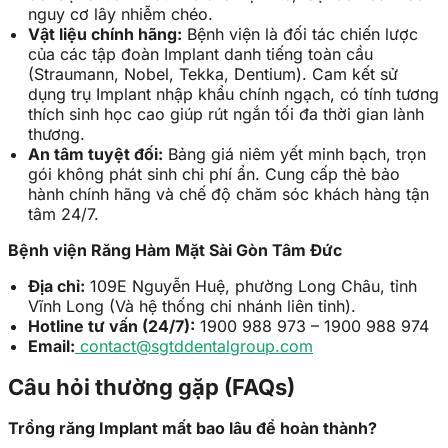
nguy cơ lây nhiễm chéo.
Vật liệu chính hãng:
Bệnh viện là đối tác chiến lược
của các tập đoàn Implant danh tiếng toàn cầu
(Straumann, Nobel, Tekka, Dentium). Cam kết sử
dụng trụ Implant nhập khẩu chính ngạch, có tính tương
thích sinh học cao giúp rút ngắn tối đa thời gian lành
thương.
An tâm tuyệt đối:
Bảng giá niêm yết minh bạch, trọn
gói không phát sinh chi phí ẩn. Cung cấp thẻ bảo
hành chính hãng và chế độ chăm sóc khách hàng tận
tâm 24/7.
Bệnh viện Răng Hàm Mặt Sài Gòn Tâm Đức
Địa chỉ:
109E Nguyễn Huệ, phường Long Châu, tỉnh
Vĩnh Long (Và hệ thống chi nhánh liên tỉnh).
Hotline tư vấn (24/7):
1900 988 973 – 1900 988 974
Email:
contact@sgtddentalgroup.com
Câu hỏi thường gặp (FAQs)
Trồng răng Implant mất bao lâu để hoàn thành?