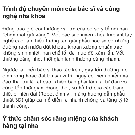
Trình độ chuyên môn của bác sĩ và công
nghệ nha khoa
Đừng bao giờ coi thường vai trò của cơ sở y tế nơi bạn
“chọn mặt gửi vàng”. Một bác sĩ chuyên khoa Implant tay
nghề cao, am hiểu tường tận giải phẫu học sẽ có những
đường rạch nướu dứt khoát, khoan xương chuẩn xác
không sinh nhiệt, hạn chế tối đa mức độ xâm lấn. Vết
thương càng nhỏ, thời gian lành thương càng nhanh.
Ngược lại, nếu bác sĩ thao tác kém, gây tổn thương mô
diện rộng hoặc đặt trụ sai vị trí, nguy cơ viêm nhiễm và
đào thải trụ là rất cao, khiến bạn phải làm lại từ đầu vô
cùng tốn thời gian. Đồng thời, sự hỗ trợ của các trang
thiết bị hiện đại (Robot định vị, máng hướng dẫn phẫu
thuật 3D) giúp ca mổ diễn ra nhanh chóng và tăng tỷ lệ
thành công.
Ý thức chăm sóc răng miệng của khách
hàng tại nhà