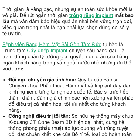
Thời gian là vàng bạc, nhưng sự an toàn sức khỏe mới là
vô giá. Để rút ngắn thời gian
trồng răng implant
mất bao
lâu
mà vẫn đảm bảo hiệu quả ăn nhai bền vững trọn đời,
việc quan trọng nhất là bạn phải lựa chọn đúng cơ sở y
tế uy tín.
Bệnh viện Răng Hàm Mặt Sài Gòn Tâm Đức
tự hào là
Trung tâm
Cấy ghép Implant
chuyên sâu hàng đầu, là
trạm dừng chân lý tưởng giải quyết mọi lo âu của hàng
ngàn khách hàng trong và ngoài nước nhờ những ưu thế
vượt trội:
Đội ngũ chuyên gia tinh hoa:
Quy tụ các Bác sĩ
Chuyên khoa Phẫu thuật Hàm mặt và Implant dày dạn
kinh nghiệm, từng tu nghiệp quốc tế. Bác sĩ trực tiếp
thăm khám, đánh giá chính xác nền xương và lên phác
đồ điều trị cá nhân hóa, tối ưu nhất cho từng khách
hàng.
Công nghệ điều trị tối tân:
Sở hữu hệ thống máy chụp
X-quang CT Cone Beam 3D hiện đại nhất, cùng hệ
thống phòng phẫu thuật áp lực dương vô trùng tuyệt
đối đạt chuẩn khắt khe của Bộ Y tế, loại bỏ hoàn toàn