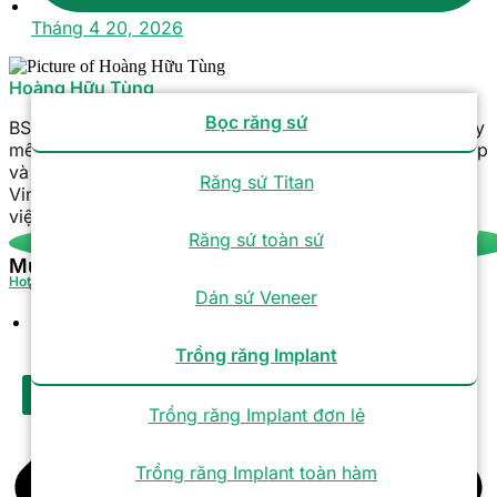
Tháng 4 20, 2026
Hoàng Hữu Tùng
Bọc răng sứ
BS. CKI Hoàng Hữu Tùng | Hơn 26 năm kinh nghiệm Gây
mê hồi sức, chuyên thực hiện các ca phẫu thuật phức tạp
và bệnh nhân nguy cơ cao. Ông từng làm việc tại
Răng sứ Titan
Vinmec, Kangnam và hiện là Phó Trưởng khoa tại Bệnh
viện Răng Hàm Mặt Sài Gòn Tâm Đức.
Răng sứ toàn sứ
Mục lục
Hotline
Tra cứu bảo hành
Dán sứ Veneer
Tuyển dụng
Trồng răng Implant
X
Trồng răng Implant đơn lẻ
Trồng răng Implant toàn hàm