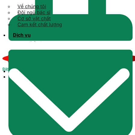
Về chúng tôi
Đội ngũ bác sĩ
Cơ sở vật chất
Cam kết chất lượng
Dịch vụ
Kiến thức răng sứ
Kiến thức Implant
Kiến thức niềng răng
Kiến thức tổng quát
Kiến thức răng hàm mặt
Đặt lịch
Tin tức
Liên hệ