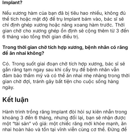
Implant?
Nếu xương hàm của bạn đã bị tiêu hao nhiều, không đủ
thể tích hoặc mật độ để trụ Implant bám vào, bác sĩ sẽ
chỉ định ghép xương hoặc nâng xoang hàm trước. Thời
gian chờ cho xương ghép ổn định sẽ cộng thêm từ 3 đến
6 tháng vào tổng thời gian điều trị.
Trong thời gian chờ tích hợp xương, bệnh nhân có răng
để ăn nhai không?
Có. Trong suốt giai đoạn chờ tích hợp xương, bác sĩ sẽ
gắn răng tạm ngay sau khi cấy trụ để bệnh nhân vẫn
đảm bảo thẩm mỹ và có thể ăn nhai nhẹ nhàng trong thời
gian chờ đợi, tránh gây bất tiện cho cuộc sống hàng
ngày.
Kết luận
Hành trình trồng răng Implant đòi hỏi sự kiên nhẫn trong
khoảng 3 đến 6 tháng, nhưng đổi lại, bạn sẽ nhận được
một “tài sản” vô giá: một chiếc răng mới khỏe mạnh, ăn
nhai hoàn hảo và tồn tại vĩnh viễn cùng cơ thể. Đừng để