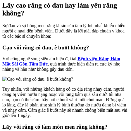
Lấy cao răng có đau hay làm yếu răng
không?
Sợ đau và sợ hỏng men răng là rào cản tâm lý lớn nhất khiến nhiều
người e ngại đến bệnh viện. Dưới đây là lời giải đáp chuẩn y khoa
từ các bác sĩ chuyên khoa:
Cạo vôi răng có đau, ê buốt không?
Với công nghệ sóng siêu âm hiện đại tại
Bệnh viện Răng Hàm
Mặt Sài Gòn Tâm Đức
, quá trình thực hiện diễn ra cực kỳ nhẹ
nhàng và
hầu như không gây đau đớn.
Tuy nhiên, với những khách hàng có cơ địa răng nhạy cảm, người
đang bị viêm nướu nặng hoặc vôi răng bám quá sâu dưới túi nha
chu, bạn có thể cảm thấy hơi ê buốt và rỉ một chút máu. Đừng quá
lo lắng, đây là phản ứng sinh lý bình thường do nướu đang bị viêm
và nhạy cảm. Cảm giác ê buốt này sẽ nhanh chóng biến mất sau vài
giờ đến 1 ngày.
Lấy vôi răng có làm mòn men răng không?