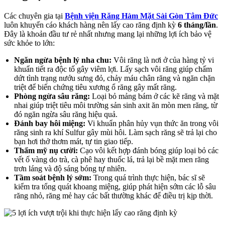
Các chuyên gia tại
Bệnh viện Răng Hàm Mặt Sài Gòn Tâm Đức
luôn khuyến cáo khách hàng nên lấy cao răng định kỳ
6 tháng/lần
.
Đây là khoản đầu tư rẻ nhất nhưng mang lại những lợi ích bảo vệ
sức khỏe to lớn:
Ngăn ngừa bệnh lý nha chu:
Vôi răng là nơi ở của hàng tỷ vi
khuẩn tiết ra độc tố gây viêm lợi. Lấy sạch vôi răng giúp chấm
dứt tình trạng nướu sưng đỏ, chảy máu chân răng và ngăn chặn
triệt để biến chứng tiêu xương ổ răng gây mất răng.
Phòng ngừa sâu răng:
Loại bỏ mảng bám ở các kẽ răng và mặt
nhai giúp triệt tiêu môi trường sản sinh axit ăn mòn men răng, từ
đó ngăn ngừa sâu răng hiệu quả.
Đánh bay hôi miệng:
Vi khuẩn phân hủy vụn thức ăn trong vôi
răng sinh ra khí Sulfur gây mùi hôi. Làm sạch răng sẽ trả lại cho
bạn hơi thở thơm mát, tự tin giao tiếp.
Thẩm mỹ nụ cười:
Cạo vôi kết hợp đánh bóng giúp loại bỏ các
vết ố vàng do trà, cà phê hay thuốc lá, trả lại bề mặt men răng
trơn láng và độ sáng bóng tự nhiên.
Tầm soát bệnh lý sớm:
Trong quá trình thực hiện, bác sĩ sẽ
kiểm tra tổng quát khoang miệng, giúp phát hiện sớm các lỗ sâu
răng nhỏ, răng mẻ hay các bất thường khác để điều trị kịp thời.