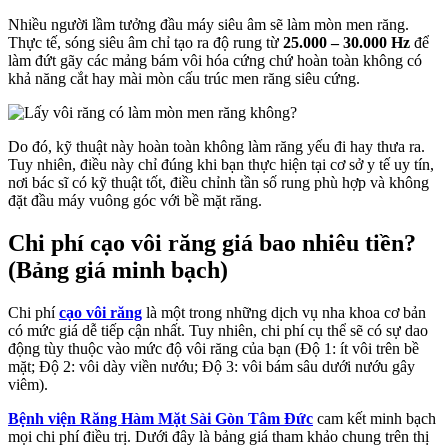
Nhiều người lầm tưởng đầu máy siêu âm sẽ làm mòn men răng.
Thực tế, sóng siêu âm chỉ tạo ra độ rung từ
25.000 – 30.000 Hz
để
làm đứt gãy các mảng bám vôi hóa cứng chứ hoàn toàn không có
khả năng cắt hay mài mòn cấu trúc men răng siêu cứng.
Do đó, kỹ thuật này hoàn toàn không làm răng yếu đi hay thưa ra.
Tuy nhiên, điều này chỉ đúng khi bạn thực hiện tại cơ sở y tế uy tín,
nơi bác sĩ có kỹ thuật tốt, điều chỉnh tần số rung phù hợp và không
đặt đầu máy vuông góc với bề mặt răng.
Chi phí cạo vôi răng giá bao nhiêu tiền?
(Bảng giá minh bạch)
Chi phí
cạo vôi răng
là một trong những dịch vụ nha khoa cơ bản
có mức giá dễ tiếp cận nhất. Tuy nhiên, chi phí cụ thể sẽ có sự dao
động tùy thuộc vào mức độ vôi răng của bạn (Độ 1: ít vôi trên bề
mặt; Độ 2: vôi dày viền nướu; Độ 3: vôi bám sâu dưới nướu gây
viêm).
Bệnh viện
Răng Hàm Mặt Sài Gòn Tâm Đức
cam kết minh bạch
mọi chi phí điều trị. Dưới đây là bảng giá tham khảo chung trên thị