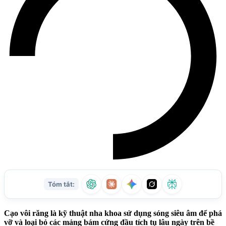
Cạo vôi răng là kỹ thuật nha khoa sử dụng sóng siêu âm để phá
vỡ và loại bỏ các mảng bám cứng đầu tích tụ lâu ngày trên bề