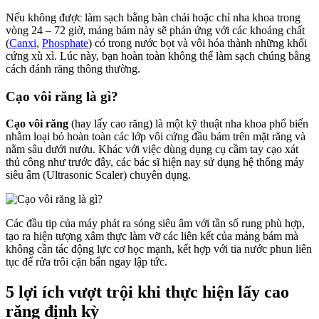
Nếu không được làm sạch bằng bàn chải hoặc chỉ nha khoa trong
vòng 24 – 72 giờ, mảng bám này sẽ phản ứng với các khoáng chất
(
Canxi
,
Phosphate
) có trong nước bọt và vôi hóa thành những khối
cứng xù xì. Lúc này, bạn hoàn toàn không thể làm sạch chúng bằng
cách đánh răng thông thường.
Cạo vôi răng là gì?
Cạo vôi răng
(hay lấy cao răng) là một kỹ thuật nha khoa phổ biến
nhằm loại bỏ hoàn toàn các lớp vôi cứng đầu bám trên mặt răng và
nằm sâu dưới nướu. Khác với việc dùng dụng cụ cầm tay cạo xát
thủ công như trước đây, các bác sĩ hiện nay sử dụng hệ thống máy
siêu âm (Ultrasonic Scaler) chuyên dụng.
Các đầu tip của máy phát ra sóng siêu âm với tần số rung phù hợp,
tạo ra hiện tượng xâm thực làm vỡ các liên kết của mảng bám mà
không cần tác động lực cơ học mạnh, kết hợp với tia nước phun liên
tục để rửa trôi cặn bẩn ngay lập tức.
5 lợi ích vượt trội khi thực hiện lấy cao
răng định kỳ