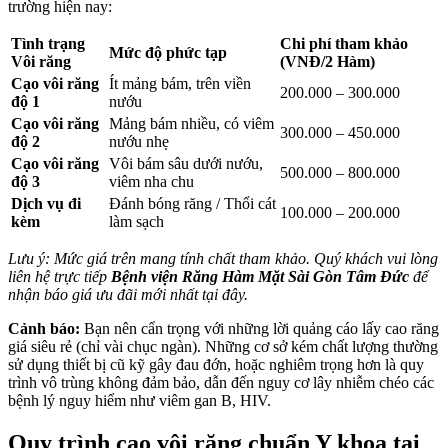
trường hiện nay:
Tình trạng
Chi phí tham khảo
Mức độ phức tạp
Vôi răng
(VNĐ/2 Hàm)
Cạo vôi răng
Ít mảng bám, trên viền
200.000 – 300.000
độ 1
nướu
Cạo vôi răng
Mảng bám nhiều, có viêm
300.000 – 450.000
độ 2
nướu nhẹ
Cạo vôi răng
Vôi bám sâu dưới nướu,
500.000 – 800.000
độ 3
viêm nha chu
Dịch vụ đi
Đánh bóng răng / Thổi cát
100.000 – 200.000
kèm
làm sạch
Lưu ý: Mức giá trên mang tính chất tham khảo. Quý khách vui lòng
liên hệ trực tiếp
Bệnh viện Răng Hàm Mặt Sài Gòn Tâm Đức
để
nhận báo giá ưu đãi mới nhất tại đây.
Cảnh báo:
Bạn nên cẩn trọng với những lời quảng cáo lấy cao răng
giá siêu rẻ (chỉ vài chục ngàn). Những cơ sở kém chất lượng thường
sử dụng thiết bị cũ kỹ gây đau đớn, hoặc nghiêm trọng hơn là quy
trình vô trùng không đảm bảo, dẫn đến nguy cơ lây nhiễm chéo các
bệnh lý nguy hiểm như viêm gan B, HIV.
Quy trình cạo vôi răng chuẩn Y khoa tại