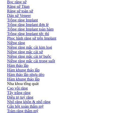
Bọc răng sứ
Răng sứ Titan
Răng sứ toàn sứ
Dán sứ Veneer
Trồng răng Implant
Trồng răng Implant đơn lẻ
Trồng răng Implant toàn hàm
Trồng răng Implant tức thì
Phục hình răng sứ trên Implant
Niềng răng
Niềng răng mắc cài kim loại
Niềng răng mắc cài sứ
Niềng răng mắc cài tự buộc
Niềng răng mắc cài trong suốt
Hàm tháo lắp
Hàm khung tháo lắp
Hàm tháo lắp nhựa dẻo
Hàm khung tháo lắp
Nha khoa tổng quát
Cạo vôi răng
Tẩy trắng răng
Điều trị tuỷ răng
Nhổ răng khôn & nhổ răng
Gắn hột xoàn thẩm mỹ
Trám răng thẩm mỹ