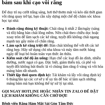
bám sau khi cạo vôi răng
Để duy trì nụ cười trắng sáng, hơi thở thơm mát và kéo dài thời gian
vôi răng quay trở lại, bạn cần xây dựng một chế độ chăm sóc khoa
học tại nhà:
Đánh răng đúng kỹ thuật:
Chải răng ít nhất 2 lần/ngày (sáng
và tối) bằng bàn chải lông mềm. Nên chải theo chiều dọc hoặc
xoay tròn để làm sạch các kẽ răng, tuyệt đối không chải ngang
mạnh tay gây mòn cổ chân răng.
Làm sạch kẽ răng triệt để:
Bàn chải không thể với tới các kẽ
răng hẹp. Hãy sử dụng chỉ nha khoa và máy tăm nước hàng
ngày để loại bỏ hoàn toàn vụn thức ăn thừa.
Kiểm soát chế độ ăn uống:
Hạn chế các loại đồ ăn dính, nhiều
đường, nước ngọt có gas. Đặc biệt, giảm thiểu trà, cà phê và
tuyệt đối không hút thuốc lá vì chúng làm răng ố vàng và vôi hóa
mảng bám rất nhanh.
Thiết lập thói quen định kỳ:
Tái khám và lấy vôi răng định kỳ
6 tháng/lần tại các cơ sở y tế uy tín để bác sĩ làm sạch những
mảng bám mà bạn không thể tự xử lý tại nhà.
GỌI NGAY HOTLINE HOẶC NHẮN TIN ZALO ĐỂ ĐẶT
LỊCH KHÁM KHÔNG CẦN CHỜ ĐỢI!
Bệnh viện Răng Hàm Mặt Sài Gòn Tâm Đức