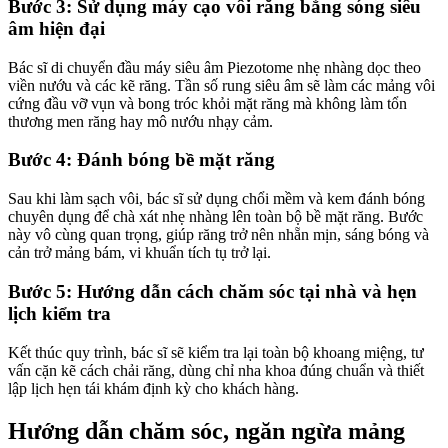
Bước 3: Sử dụng máy cạo vôi răng bằng sóng siêu
âm hiện đại
Bác sĩ di chuyển đầu máy siêu âm Piezotome nhẹ nhàng dọc theo
viền nướu và các kẽ răng. Tần số rung siêu âm sẽ làm các mảng vôi
cứng đầu vỡ vụn và bong tróc khỏi mặt răng mà không làm tổn
thương men răng hay mô nướu nhạy cảm.
Bước 4: Đánh bóng bề mặt răng
Sau khi làm sạch vôi, bác sĩ sử dụng chổi mềm và kem đánh bóng
chuyên dụng để chà xát nhẹ nhàng lên toàn bộ bề mặt răng. Bước
này vô cùng quan trọng, giúp răng trở nên nhẵn mịn, sáng bóng và
cản trở mảng bám, vi khuẩn tích tụ trở lại.
Bước 5: Hướng dẫn cách chăm sóc tại nhà và hẹn
lịch kiểm tra
Kết thúc quy trình, bác sĩ sẽ kiểm tra lại toàn bộ khoang miệng, tư
vấn cặn kẽ cách chải răng, dùng chỉ nha khoa đúng chuẩn và thiết
lập lịch hẹn tái khám định kỳ cho khách hàng.
Hướng dẫn chăm sóc, ngăn ngừa mảng