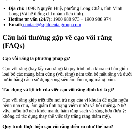
Địa chỉ:
109E Nguyễn Huệ, phường Long Châu, tỉnh Vĩnh
Long (Và hệ thống chi nhánh liên tỉnh).
Hotline tư vấn (24/7):
1900 988 973 – 1900 988 974
Email:
contact@sgtddentalgroup.com
Câu hỏi thường gặp về cạo vôi răng
(FAQs)
Cạo vôi răng là phương pháp gì?
Cạo vôi răng (hay lấy cao răng) là quy trình nha khoa cơ bản giúp
loại bỏ các mảng bám cứng (vôi răng) nằm trên bề mặt răng và dưới
nướu bằng cách sử dụng sóng siêu âm làm rụng mảng bám.
Tác dụng và lợi ích của việc cạo vôi răng định kỳ là gì?
Cạo vôi răng giúp triệt tiêu nơi trú ngụ của vi khuẩn để ngăn ngừa
bệnh nha chu, làm giảm tình trạng viêm nướu và hôi miệng. Nhờ
vậy, nướu trở nên khỏe mạnh, hàm răng sạch và sáng hơn (lưu ý:
không có tác dụng thay thế việc tẩy trắng răng thẩm mỹ).
Quy trình thực hiện cạo vôi răng diễn ra như thế nào?