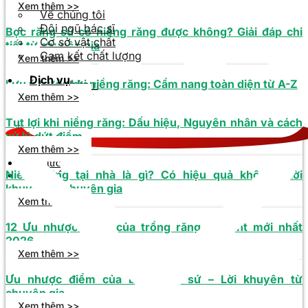
Xem thêm >>
Về chúng tôi
Đội ngũ bác sĩ
Bọc răng sứ có niềng răng được không? Giải đáp chi
Cơ sở vật chất
tiết từ chuyên gia
Cam kết chất lượng
Xem thêm >>
Dịch vụ
Lưu ý trước khi niềng răng: Cẩm nang toàn diện từ A-Z
Kiến thức răng sứ
Xem thêm >>
Kiến thức Implant
Kiến thức niềng răng
Tụt lợi khi niềng răng: Dấu hiệu, Nguyên nhân và cách
Kiến thức tổng quát
xử lý dứt điểm
Kiến thức răng hàm mặt
Xem thêm >>
Đặt lịch
Tin tức
Niềng răng tại nhà là gì? Có hiệu quả không? Lời
Liên hệ
khuyên từ chuyên gia
Xem thêm >>
12 Ưu nhược điểm của trồng răng Implant mới nhất
2026
Xem thêm >>
Ưu nhược điểm của bọc răng sứ – Lời khuyên từ
chuyên gia
Xem thêm >>