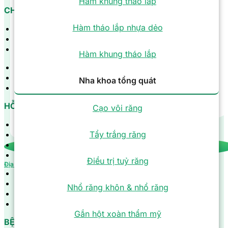
Hàm khung tháo lắp
CHÍNH SÁCH
Hàm tháo lắp nhựa dẻo
Chính sách bảo mật thông tin
Chính sách miễn trừ trách nhiệm
Chính sách sử dụng hình ảnh
Hàm khung tháo lắp
Chính sách bảo mật thông tin
Chính sách miễn trừ trách nhiệm
Nha khoa tổng quát
Chính sách sử dụng hình ảnh
HỖ TRỢ
Cạo vôi răng
Bảng giá dịch vụ
Tẩy trắng răng
Chương trình ưu đãi
Câu chuyện khách hàng
Kiến thức tổng quat
Điều trị tuỷ răng
Địa chỉ
Bảng giá dịch vụ
Chương trình ưu đãi
Nhổ răng khôn & nhổ răng
Câu chuyện khách hàng
Kiến thức tổng quat
Gắn hột xoàn thẩm mỹ
BỆNH VIỆN RĂNG HÀM MẶT SÀI GÒN TÂM ĐỨC