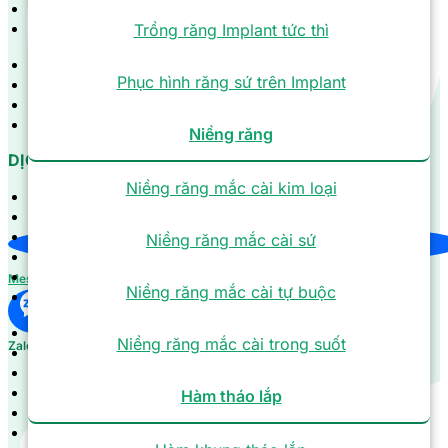
Niềng răng
Hàm tháo lắp
Trồng răng Implant tức thì
Bọc răng sứ
Phục hình răng sứ trên Implant
Trồng răng Implant
Niềng răng
Hàm tháo lắp
Niềng răng
DỊCH VỤ
Niềng răng mắc cài kim loại
Cạo vôi răng
Tẩy trắng răng
Điều trị tuỷ
Niềng răng mắc cài sứ
Nhổ răng khôn
Gắn hột xoàn
Messenger
Niềng răng mắc cài tự buộc
Trám răng thẩm mỹ
Cạo vôi răng
Niềng răng mắc cài trong suốt
Zalo
Tẩy trắng răng
Điều trị tuỷ
Nhổ răng khôn
Hàm tháo lắp
Gắn hột xoàn
Trám răng thẩm mỹ