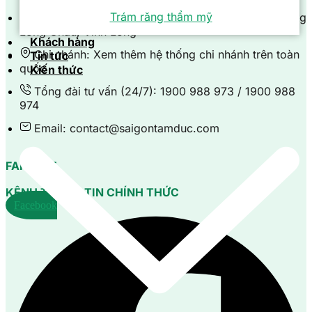
Trám răng thẩm mỹ
Trụ sở chính: Số 109E, Đường Nguyễn Huệ, Phường
Long Châu, Vĩnh Long
Khách hàng
Chi nhánh: Xem thêm hệ thống chi nhánh trên toàn
Tin tức
quốc
Kiến thức
Tổng đài tư vấn (24/7): 1900 988 973 / 1900 988
974
Email: contact@saigontamduc.com
FANPAGE
KÊNH THÔNG TIN CHÍNH THỨC
Facebook