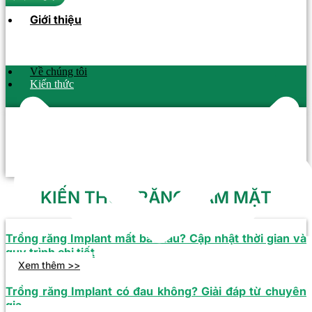
Giới thiệu
Về chúng tôi
Kiến thức
KIẾN THỨC RĂNG HÀM MẶT
Trồng răng Implant mất bao lâu? Cập nhật thời gian và
quy trình chi tiết
Xem thêm >>
Trồng răng Implant có đau không? Giải đáp từ chuyên
gia