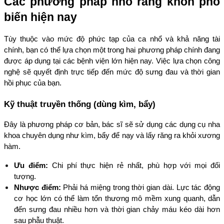
Các phương pháp nhổ răng khôn phổ 
biến hiện nay
Tùy thuộc vào mức độ phức tạp của ca nhổ và khả năng tài 
chính, bạn có thể lựa chọn một trong hai phương pháp chính đang 
được áp dụng tại các bệnh viện lớn hiện nay. Việc lựa chọn công 
nghệ sẽ quyết định trực tiếp đến mức độ sưng đau và thời gian 
hồi phục của bạn.
Kỹ thuật truyền thống (dùng kìm, bẩy)
Đây là phương pháp cơ bản, bác sĩ sẽ sử dụng các dụng cụ nha 
khoa chuyên dụng như kìm, bẩy để nạy và lấy răng ra khỏi xương 
hàm.
Ưu điểm:
 Chi phí thực hiện rẻ nhất, phù hợp với mọi đối 
tượng.
Nhược điểm:
 Phải há miệng trong thời gian dài. Lực tác động 
cơ học lớn có thể làm tổn thương mô mềm xung quanh, dẫn 
đến sưng đau nhiều hơn và thời gian chảy máu kéo dài hơn 
sau phẫu thuật.