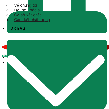
Về chúng tôi
Đội ngũ bác sĩ
Cơ sở vật chất
Cam kết chất lượng
Dịch vụ
Kiến thức răng sứ
Kiến thức Implant
Kiến thức niềng răng
Kiến thức tổng quát
Kiến thức răng hàm mặt
Đặt lịch
Tin tức
Liên hệ