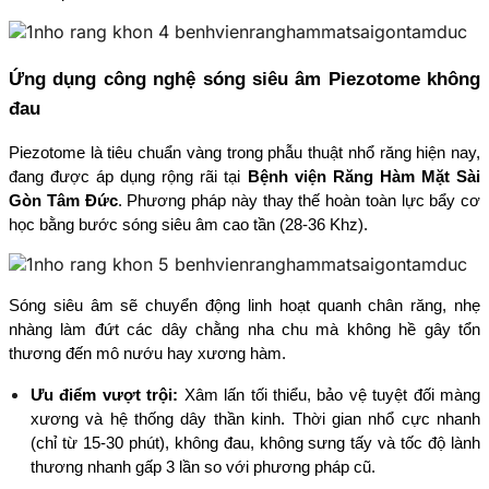
Ứng dụng công nghệ sóng siêu âm Piezotome không 
đau
Piezotome là tiêu chuẩn vàng trong phẫu thuật nhổ răng hiện nay, 
đang được áp dụng rộng rãi tại 
Bệnh viện Răng Hàm Mặt Sài 
Gòn Tâm Đức
. Phương pháp này thay thế hoàn toàn lực bẩy cơ 
học bằng bước sóng siêu âm cao tần (28-36 Khz).
Sóng siêu âm sẽ chuyển động linh hoạt quanh chân răng, nhẹ 
nhàng làm đứt các dây chằng nha chu mà không hề gây tổn 
thương đến mô nướu hay xương hàm.
Ưu điểm vượt trội:
 Xâm lấn tối thiểu, bảo vệ tuyệt đối màng 
xương và hệ thống dây thần kinh. Thời gian nhổ cực nhanh 
(chỉ từ 15-30 phút), không đau, không sưng tấy và tốc độ lành 
thương nhanh gấp 3 lần so với phương pháp cũ.