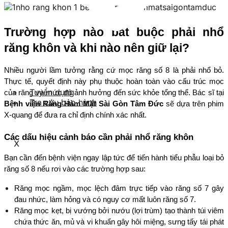
Trường hợp nào bắt buộc phải nhổ 
răng khôn và khi nào nên giữ lại?
Nhiều người lầm tưởng rằng cứ mọc răng số 8 là phải nhổ bỏ. 
Thực tế, quyết định này phụ thuộc hoàn toàn vào cấu trúc mọc 
Tuyển dụng
của răng và mức độ ảnh hưởng đến sức khỏe tổng thể. Bác sĩ tại 
Tra cứu bảo hành
Bệnh viện Răng Hàm Mặt Sài Gòn Tâm Đức
 sẽ dựa trên phim 
X-quang để đưa ra chỉ định chính xác nhất.
Các dấu hiệu cảnh báo cần phải nhổ răng khôn
X
Bạn cần đến bệnh viện ngay lập tức để tiến hành tiểu phẫu loại bỏ 
răng số 8 nếu rơi vào các trường hợp sau:
Răng mọc ngầm, mọc lệch đâm trực tiếp vào răng số 7 gây 
đau nhức, làm hỏng và có nguy cơ mất luôn răng số 7.
Răng mọc kẹt, bị vướng bởi nướu (lợi trùm) tạo thành túi viêm 
chứa thức ăn, mủ và vi khuẩn gây hôi miệng, sưng tấy tái phát 