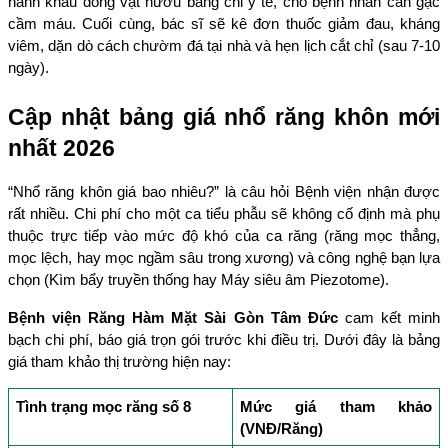
hành khâu đóng vạt nướu bằng chỉ y tế, cho bệnh nhân cắn gạc 
cầm máu. Cuối cùng, bác sĩ sẽ kê đơn thuốc giảm đau, kháng 
viêm, dặn dò cách chườm đá tại nhà và hẹn lịch cắt chỉ (sau 7-10 
ngày).
Cập nhật bảng giá nhổ răng khôn mới 
nhất 2026
“Nhổ răng khôn giá bao nhiêu?” là câu hỏi Bệnh viện nhận được 
rất nhiều. Chi phí cho một ca tiểu phẫu sẽ không cố định mà phụ 
thuộc trực tiếp vào mức độ khó của ca răng (răng mọc thẳng, 
mọc lệch, hay mọc ngầm sâu trong xương) và công nghệ bạn lựa 
chọn (Kìm bẩy truyền thống hay Máy siêu âm Piezotome).
Bệnh viện Răng Hàm Mặt Sài Gòn Tâm Đức
 cam kết minh 
bạch chi phí, báo giá trọn gói trước khi điều trị. Dưới đây là bảng 
giá tham khảo thị trường hiện nay:
Tình trạng mọc răng số 8
Mức giá tham khảo 
(VNĐ/Răng)