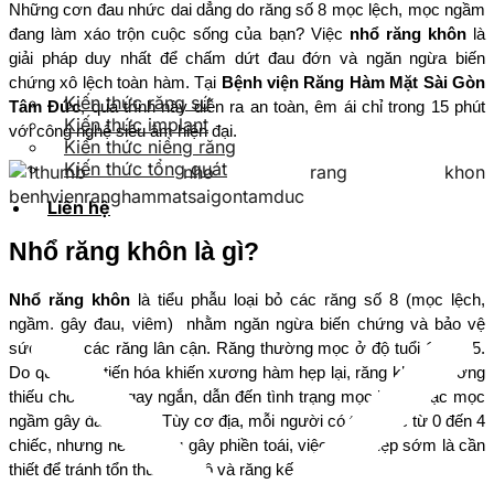
Những cơn đau nhức dai dẳng do răng số 8 mọc lệch, mọc ngầm 
đang làm xáo trộn cuộc sống của bạn? Việc 
nhổ răng khôn
 là 
giải pháp duy nhất để chấm dứt đau đớn và ngăn ngừa biến 
chứng xô lệch toàn hàm. Tại 
Bệnh viện Răng Hàm Mặt Sài Gòn 
Kiến thức răng sứ
Tâm Đức
, quá trình này diễn ra an toàn, êm ái chỉ trong 15 phút 
Kiến thức implant
với công nghệ siêu âm hiện đại.
Kiến thức niềng răng
Kiến thức tổng quát
Liên hệ
Nhổ răng khôn là gì?
Nhổ răng khôn
 là tiểu phẫu loại bỏ các răng số 8 (mọc lệch, 
ngầm, gây đau, viêm)  nhằm ngăn ngừa biến chứng và bảo vệ 
sức khỏe các răng lân cận. Răng thường mọc ở độ tuổi 17 – 25. 
Do quá trình tiến hóa khiến xương hàm hẹp lại, răng khôn thường 
thiếu chỗ mọc ngay ngắn, dẫn đến tình trạng mọc lệch hoặc mọc 
ngầm gây đau nhức. Tùy cơ địa, mỗi người có thể mọc từ 0 đến 4 
chiếc, nhưng nếu chúng gây phiền toái, việc can thiệp sớm là cần 
thiết để tránh tổn thương mô và răng kế cận.