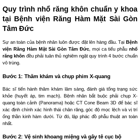
Quy trình nhổ răng khôn chuẩn y khoa 
tại Bệnh viện Răng Hàm Mặt Sài Gòn 
Tâm Đức
Sự an toàn của bệnh nhân luôn được đặt lên hàng đầu. Tại 
Bệnh 
viện Răng Hàm Mặt Sài Gòn Tâm Đức
, mọi ca tiểu phẫu 
nhổ 
răng khôn
 đều phải tuân thủ nghiêm ngặt quy trình 4 bước chuẩn 
vô trùng.
Bước 1: Thăm khám và chụp phim X-quang
Bác sĩ tiến hành thăm khám lâm sàng, đánh giá tổng trạng sức 
khỏe (huyết áp, tim mạch). Bệnh nhân bắt buộc phải chụp X-
quang toàn cảnh (Panorama) hoặc CT Cone Beam 3D để bác sĩ 
xác định chính xác hình thái chân răng, góc độ mọc lệch và vị trí 
ống thần kinh hàm dưới. Từ đó, lập phác đồ phẫu thuật an toàn 
nhất.
Bước 2: Vệ sinh khoang miệng và gây tê cục bộ