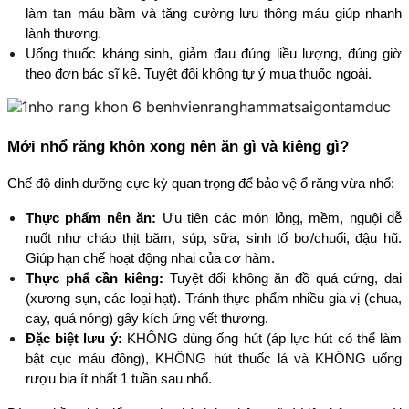
làm tan máu bầm và tăng cường lưu thông máu giúp nhanh 
lành thương.
Uống thuốc kháng sinh, giảm đau đúng liều lượng, đúng giờ 
theo đơn bác sĩ kê. Tuyệt đối không tự ý mua thuốc ngoài.
Mới nhổ răng khôn xong nên ăn gì và kiêng gì?
Chế độ dinh dưỡng cực kỳ quan trọng để bảo vệ ổ răng vừa nhổ:
Thực phẩm nên ăn:
 Ưu tiên các món lỏng, mềm, nguội dễ 
nuốt như cháo thịt băm, súp, sữa, sinh tố bơ/chuối, đậu hũ. 
Giúp hạn chế hoạt động nhai của cơ hàm.
Thực phẩ cần kiêng:
 Tuyệt đối không ăn đồ quá cứng, dai 
(xương sụn, các loại hạt). Tránh thực phẩm nhiều gia vị (chua, 
cay, quá nóng) gây kích ứng vết thương.
Đặc biệt lưu ý:
 KHÔNG dùng ống hút (áp lực hút có thể làm 
bật cục máu đông), KHÔNG hút thuốc lá và KHÔNG uống 
rượu bia ít nhất 1 tuần sau nhổ.