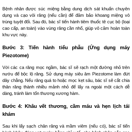
Bệnh nhân được súc miệng bằng dung dịch sát khuẩn chuyên 
dụng và cạo vôi răng (nếu cần) để đảm bảo khoang miệng vô 
trùng tuyệt đối. Sau đó, bác sĩ tiến hành tiêm thuốc tê cục bộ (loại 
cao cấp, an toàn) vào vùng răng cần nhổ, giúp vô cảm hoàn toàn 
khu vực này.
Bước 3: Tiến hành tiểu phẫu (Ứng dụng máy 
Piezotome)
Với các ca răng mọc ngầm, bác sĩ sẽ rạch một đường nhỏ trên 
nướu để bộc lộ răng. Sử dụng máy siêu âm Piezotome làm đứt 
dây chằng. Nếu răng quá to hoặc mọc kẹt sâu, bác sĩ sẽ cắt chia 
thân răng thành nhiều mảnh nhỏ để lấy ra ngoài một cách dễ 
dàng, tránh làm tổn thương xương hàm.
Bước 4: Khâu vết thương, cầm máu và hẹn lịch tái 
khám
Sau khi lấy sạch chân răng và mầm viêm (nếu có), bác sĩ tiến 