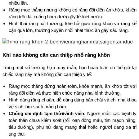
nhiều lần.
Răng mọc thẳng nhưng không có răng đối diện ăn khớp, khiến 
răng trồi dài xuống hàm dưới gây lở loét nướu.
Hình thái răng bất thường, khe hở giữa răng khôn và răng kế 
cận quá lớn, thường xuyên nhồi nhét thức ăn gây sâu răng.
Khi nào không cần can thiệp nhổ răng khôn
Trong một số trường hợp may mắn, bạn hoàn toàn có thể giữ lại 
chiếc răng này mà không cần can thiệp y tế:
Răng mọc thẳng đứng hoàn toàn, khỏe mạnh, ăn khớp tốt với 
răng đối diện và thực hiện chức năng nhai bình thường.
Hình dáng răng chuẩn, dễ dàng dùng bàn chải và chỉ nha khoa 
vệ sinh làm sạch mảng bám.
Chống chỉ định tạm thời/vĩnh viễn:
 Người mắc các bệnh lý 
toàn thân chưa kiểm soát (rối loạn đông máu, tim mạch nặng, 
tiểu đường), phụ nữ đang mang thai hoặc người đang xạ trị 
ung thư.