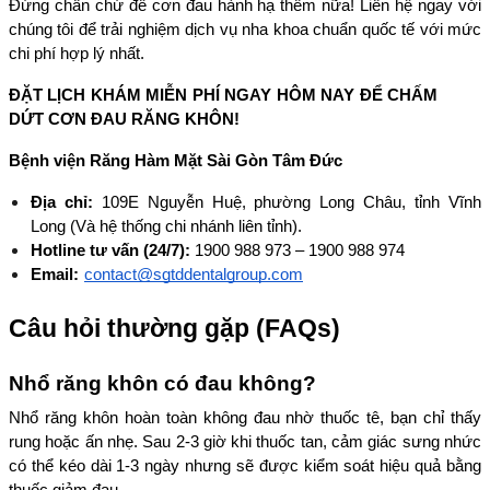
Đừng chần chừ để cơn đau hành hạ thêm nữa! Liên hệ ngay với 
chúng tôi để trải nghiệm dịch vụ nha khoa chuẩn quốc tế với mức 
chi phí hợp lý nhất.
ĐẶT LỊCH KHÁM MIỄN PHÍ NGAY HÔM NAY ĐỂ CHẤM 
DỨT CƠN ĐAU RĂNG KHÔN!
Bệnh viện Răng Hàm Mặt Sài Gòn Tâm Đức
Địa chỉ:
 109E Nguyễn Huệ, phường Long Châu, tỉnh Vĩnh 
Long (Và hệ thống chi nhánh liên tỉnh).
Hotline tư vấn (24/7):
 1900 988 973 – 1900 988 974
Email:
contact@sgtddentalgroup.com
Câu hỏi thường gặp (FAQs)
Nhổ răng khôn có đau không?
Nhổ răng khôn hoàn toàn không đau nhờ thuốc tê, bạn chỉ thấy 
rung hoặc ấn nhẹ. Sau 2-3 giờ khi thuốc tan, cảm giác sưng nhức 
có thể kéo dài 1-3 ngày nhưng sẽ được kiểm soát hiệu quả bằng 
thuốc giảm đau.