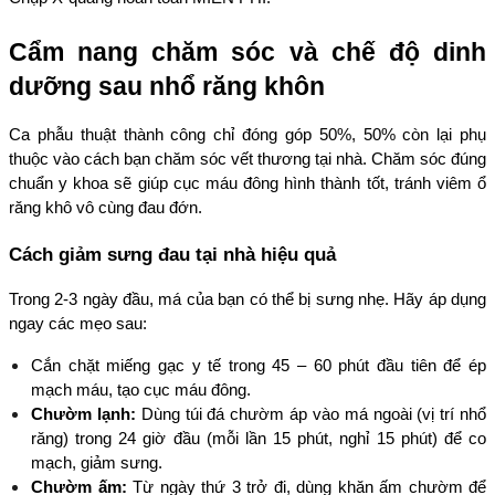
Cẩm nang chăm sóc và chế độ dinh 
dưỡng sau nhổ răng khôn
Ca phẫu thuật thành công chỉ đóng góp 50%, 50% còn lại phụ 
thuộc vào cách bạn chăm sóc vết thương tại nhà. Chăm sóc đúng 
chuẩn y khoa sẽ giúp cục máu đông hình thành tốt, tránh viêm ổ 
răng khô vô cùng đau đớn.
Cách giảm sưng đau tại nhà hiệu quả
Trong 2-3 ngày đầu, má của bạn có thể bị sưng nhẹ. Hãy áp dụng 
ngay các mẹo sau:
Cắn chặt miếng gạc y tế trong 45 – 60 phút đầu tiên để ép 
mạch máu, tạo cục máu đông.
Chườm lạnh:
 Dùng túi đá chườm áp vào má ngoài (vị trí nhổ 
răng) trong 24 giờ đầu (mỗi lần 15 phút, nghỉ 15 phút) để co 
mạch, giảm sưng.
Chườm ấm:
 Từ ngày thứ 3 trở đi, dùng khăn ấm chườm để 