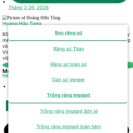
Tháng 3 26, 2026
Hoàng Hữu Tùng
Bọc răng sứ
BS. CKI Hoàng Hữu Tùng | Hơn 26 năm kinh nghiệm Gây
mê hồi sức, chuyên thực hiện các ca phẫu thuật phức tạp
và bệnh nhân nguy cơ cao. Ông từng làm việc tại
Răng sứ Titan
Vinmec, Kangnam và hiện là Phó Trưởng khoa tại Bệnh
viện Răng Hàm Mặt Sài Gòn Tâm Đức.
Răng sứ toàn sứ
Mục lục
Hotline
Tra cứu bảo hành
Dán sứ Veneer
Tuyển dụng
Trồng răng Implant
X
Trồng răng Implant đơn lẻ
Trồng răng Implant toàn hàm