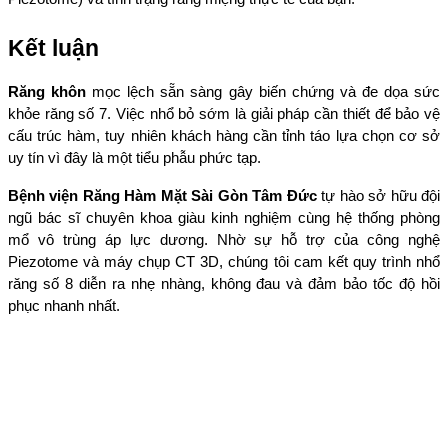
Kết luận
Răng khôn
 mọc lệch sẵn sàng gây biến chứng và đe dọa sức 
khỏe răng số 7. Việc nhổ bỏ sớm là giải pháp cần thiết để bảo vệ 
cấu trúc hàm, tuy nhiên khách hàng cần tỉnh táo lựa chọn cơ sở 
uy tín vì đây là một tiểu phẫu phức tạp.
Bệnh viện Răng Hàm Mặt Sài Gòn Tâm Đức
 tự hào sở hữu đội 
ngũ bác sĩ chuyên khoa giàu kinh nghiệm cùng hệ thống phòng 
mổ vô trùng áp lực dương. Nhờ sự hỗ trợ của công nghệ 
Piezotome và máy chụp CT 3D, chúng tôi cam kết quy trình nhổ 
răng số 8 diễn ra nhẹ nhàng, không đau và đảm bảo tốc độ hồi 
phục nhanh nhất.