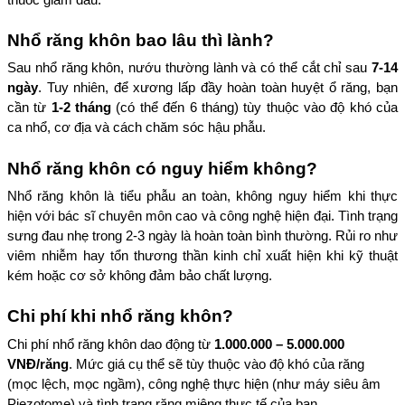
Nhổ răng khôn bao lâu thì lành?
Sau nhổ răng khôn, nướu thường lành và có thể cắt chỉ sau 
7-14 
ngày
. Tuy nhiên, để xương lấp đầy hoàn toàn huyệt ổ răng, bạn 
cần từ 
1-2 tháng
 (có thể đến 6 tháng) tùy thuộc vào độ khó của 
ca nhổ, cơ địa và cách chăm sóc hậu phẫu.
Nhổ răng khôn có nguy hiểm không?
Nhổ răng khôn là tiểu phẫu an toàn, không nguy hiểm khi thực 
hiện với bác sĩ chuyên môn cao và công nghệ hiện đại. Tình trạng 
sưng đau nhẹ trong 2-3 ngày là hoàn toàn bình thường. Rủi ro như 
viêm nhiễm hay tổn thương thần kinh chỉ xuất hiện khi kỹ thuật 
kém hoặc cơ sở không đảm bảo chất lượng.
Chi phí khi nhổ răng khôn?
Chi phí nhổ răng khôn dao động từ 
1.000.000 – 5.000.000 
VNĐ/răng
. Mức giá cụ thể sẽ tùy thuộc vào độ khó của răng 
(mọc lệch, mọc ngầm), công nghệ thực hiện (như máy siêu âm 
Piezotome) và tình trạng răng miệng thực tế của bạn.