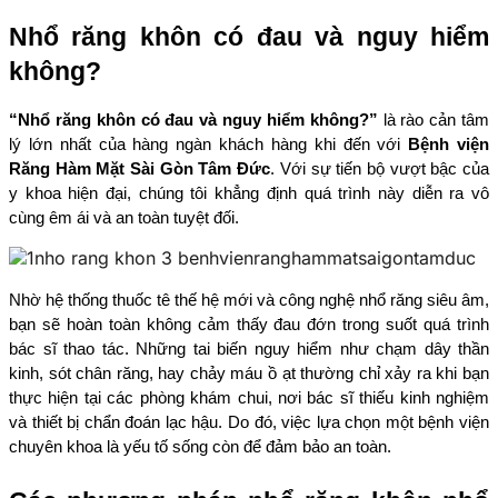
Nhổ răng khôn có đau và nguy hiểm 
không?
“Nhổ răng khôn có đau và nguy hiểm không?”
 là rào cản tâm 
lý lớn nhất của hàng ngàn khách hàng khi đến với 
Bệnh viện 
Răng Hàm Mặt Sài Gòn Tâm Đức
. Với sự tiến bộ vượt bậc của 
y khoa hiện đại, chúng tôi khẳng định quá trình này diễn ra vô 
cùng êm ái và an toàn tuyệt đối.
Nhờ hệ thống thuốc tê thế hệ mới và công nghệ nhổ răng siêu âm, 
bạn sẽ hoàn toàn không cảm thấy đau đớn trong suốt quá trình 
bác sĩ thao tác. Những tai biến nguy hiểm như chạm dây thần 
kinh, sót chân răng, hay chảy máu ồ ạt thường chỉ xảy ra khi bạn 
thực hiện tại các phòng khám chui, nơi bác sĩ thiếu kinh nghiệm 
và thiết bị chẩn đoán lạc hậu. Do đó, việc lựa chọn một bệnh viện 
chuyên khoa là yếu tố sống còn để đảm bảo an toàn.