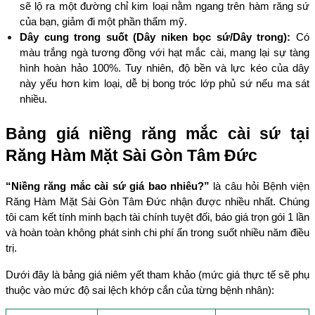
sẽ lộ ra một đường chỉ kim loại nằm ngang trên hàm răng sứ 
của bạn, giảm đi một phần thẩm mỹ.
Dây cung trong suốt (Dây niken bọc sứ/Dây trong):
 Có 
màu trắng ngà tương đồng với hạt mắc cài, mang lại sự tàng 
hình hoàn hảo 100%. Tuy nhiên, độ bền và lực kéo của dây 
này yếu hơn kim loại, dễ bị bong tróc lớp phủ sứ nếu ma sát 
nhiều.
Bảng giá niềng răng mắc cài sứ tại 
Răng Hàm Mặt Sài Gòn Tâm Đức
“Niềng răng mắc cài sứ giá bao nhiêu?”
 là câu hỏi Bệnh viện 
Răng Hàm Mặt Sài Gòn Tâm Đức nhận được nhiều nhất. Chúng 
tôi cam kết tính minh bạch tài chính tuyệt đối, báo giá trọn gói 1 lần 
và hoàn toàn không phát sinh chi phí ẩn trong suốt nhiều năm điều 
trị.
Dưới đây là bảng giá niêm yết tham khảo (mức giá thực tế sẽ phụ 
thuộc vào mức độ sai lệch khớp cắn của từng bệnh nhân):