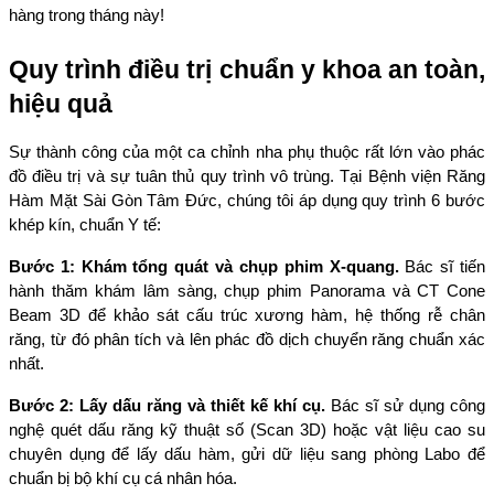
hàng trong tháng này!
Quy trình điều trị chuẩn y khoa an toàn, 
hiệu quả
Sự thành công của một ca chỉnh nha phụ thuộc rất lớn vào phác 
đồ điều trị và sự tuân thủ quy trình vô trùng. Tại Bệnh viện Răng 
Hàm Mặt Sài Gòn Tâm Đức, chúng tôi áp dụng quy trình 6 bước 
khép kín, chuẩn Y tế:
Bước 1: Khám tổng quát và chụp phim X-quang.
 Bác sĩ tiến 
hành thăm khám lâm sàng, chụp phim Panorama và CT Cone 
Beam 3D để khảo sát cấu trúc xương hàm, hệ thống rễ chân 
răng, từ đó phân tích và lên phác đồ dịch chuyển răng chuẩn xác 
nhất.
Bước 2: Lấy dấu răng và thiết kế khí cụ.
 Bác sĩ sử dụng công 
nghệ quét dấu răng kỹ thuật số (Scan 3D) hoặc vật liệu cao su 
chuyên dụng để lấy dấu hàm, gửi dữ liệu sang phòng Labo để 
chuẩn bị bộ khí cụ cá nhân hóa.