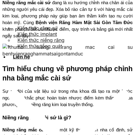
Niềng răng mắc cài sứ
 đang là xu hướng chỉnh nha chân ái của 
những người yêu cái đẹp. Xóa bỏ rào cản tự ti với hàng mắc cài 
kim loại, phương pháp này giúp bạn âm thầm kiến tạo nụ cười 
hoàn mỹ. Cùng 
Bệnh viện Răng Hàm Mặt Sài Gòn Tâm Đức
Kiến thức răng sứ
khám phá chi tiết ưu nhược điểm, quy trình và bảng giá mới nhất 
Kiến thức implant
ngay sau đây!
Kiến thức niềng răng
Kiến thức tổng quát
Liên hệ
Tìm hiểu chung về phương pháp chỉnh 
nha bằng mắc cài sứ
Sự ra đời của vật liệu sứ trong nha khoa đã tạo ra một bước 
ngoặt lớn, khắc phục hoàn toàn nhược điểm kém thẩm mỹ của 
phương pháp niềng răng kim loại truyền thống.
Niềng răng mắc cài sứ là gì?
Niềng răng mắc cài sứ
 là một kỹ thuật chỉnh nha cố định, sử 