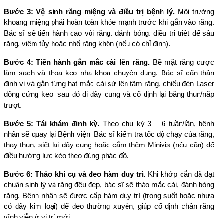
Bước 3: Vệ sinh răng miệng và điều trị bệnh lý.
 Môi trường 
khoang miệng phải hoàn toàn khỏe mạnh trước khi gắn vào răng. 
Bác sĩ sẽ tiến hành cạo vôi răng, đánh bóng, điều trị triệt để sâu 
răng, viêm tủy hoặc nhổ răng khôn (nếu có chỉ định).
Bước 4: Tiến hành gắn mắc cài lên răng.
 Bề mặt răng được 
làm sạch và thoa keo nha khoa chuyên dụng. Bác sĩ cẩn thận 
định vị và gắn từng hạt mắc cài sứ lên tâm răng, chiếu đèn Laser 
đông cứng keo, sau đó đi dây cung và cố định lại bằng thun/nắp 
trượt.
Bước 5: Tái khám định kỳ.
 Theo chu kỳ 3 – 6 tuần/lần, bệnh 
nhân sẽ quay lại Bệnh viện. Bác sĩ kiểm tra tốc độ chạy của răng, 
thay thun, siết lại dây cung hoặc cắm thêm Minivis (nếu cần) để 
điều hướng lực kéo theo đúng phác đồ.
Bước 6: Tháo khí cụ và đeo hàm duy trì.
 Khi khớp cắn đã đạt 
chuẩn sinh lý và răng đều đẹp, bác sĩ sẽ tháo mắc cài, đánh bóng 
răng. Bệnh nhân sẽ được cấp hàm duy trì (trong suốt hoặc nhựa 
có dây kim loại) để đeo thường xuyên, giúp cố định chân răng 
vĩnh viễn ở vị trí mới.