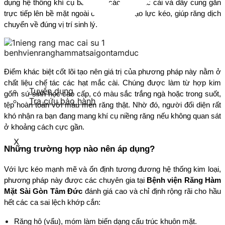
dụng hệ thống khí cụ bao gồm các hạt mắc cài và dây cung gắn 
trực tiếp lên bề mặt ngoài của răng để tạo lực kéo, giúp răng dịch 
chuyển về đúng vị trí sinh lý.
Điểm khác biệt cốt lõi tạo nên giá trị của phương pháp này nằm ở 
chất liệu chế tác các hạt mắc cài. Chúng được làm từ hợp kim 
Tuyển dụng
gốm sứ sinh học cao cấp, có màu sắc trắng ngà hoặc trong suốt, 
Tra cứu bảo hành
tệp hoàn toàn với màu men răng thật. Nhờ đó, người đối diện rất 
khó nhận ra bạn đang mang khí cụ niềng răng nếu không quan sát 
ở khoảng cách cực gần.
X
Những trường hợp nào nên áp dụng?
Với lực kéo mạnh mẽ và ổn định tương đương hệ thống kim loại, 
phương pháp này được các chuyên gia tại 
Bệnh viện Răng Hàm 
Mặt Sài Gòn Tâm Đức
 đánh giá cao và chỉ định rộng rãi cho hầu 
hết các ca sai lệch khớp cắn:
Răng hô (vẩu), móm làm biến dạng cấu trúc khuôn mặt.