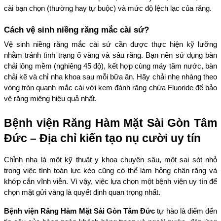
cài bạn chọn (thường hay tự buộc) và mức độ lệch lạc của răng.
Cách vệ sinh niềng răng mắc cài sứ?
Vệ sinh niềng răng mắc cài sứ cần được thực hiện kỹ lưỡng 
nhằm tránh tình trạng ố vàng và sâu răng. Bạn nên sử dụng bàn 
chải lông mềm (nghiêng 45 độ), kết hợp cùng máy tăm nước, bàn 
chải kẽ và chỉ nha khoa sau mỗi bữa ăn. Hãy chải nhẹ nhàng theo 
vòng tròn quanh mắc cài với kem đánh răng chứa Fluoride để bảo 
vệ răng miệng hiệu quả nhất.
Bệnh viện Răng Hàm Mặt Sài Gòn Tâm 
Đức – Địa chỉ kiến tạo nụ cười uy tín
Chỉnh nha là một kỹ thuật y khoa chuyên sâu, một sai sót nhỏ 
trong việc tính toán lực kéo cũng có thể làm hỏng chân răng và 
khớp cắn vĩnh viễn. Vì vậy, việc lựa chọn một bệnh viện uy tín để 
chọn mặt gửi vàng là quyết định quan trọng nhất.
Bệnh viện Răng Hàm Mặt Sài Gòn Tâm Đức
 tự hào là điểm đến 