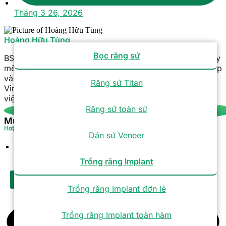
Tháng 3 26, 2026
Hoàng Hữu Tùng
Bọc răng sứ
BS. CKI Hoàng Hữu Tùng | Hơn 26 năm kinh nghiệm Gây
mê hồi sức, chuyên thực hiện các ca phẫu thuật phức tạp
và bệnh nhân nguy cơ cao. Ông từng làm việc tại
Răng sứ Titan
Vinmec, Kangnam và hiện là Phó Trưởng khoa tại Bệnh
viện Răng Hàm Mặt Sài Gòn Tâm Đức.
Răng sứ toàn sứ
Mục lục
Hotline
Tra cứu bảo hành
Dán sứ Veneer
Tuyển dụng
Trồng răng Implant
X
Trồng răng Implant đơn lẻ
Trồng răng Implant toàn hàm