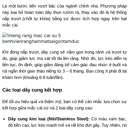
Là một bước tiến vượt bậc của ngành chỉnh nha. Phương pháp 
này loại bỏ hoàn toàn dây thun rườm rà, thay vào đó là hệ thống 
nắp trượt (chốt tự khóa) bằng sứ được tích hợp ngay trên hạt 
mắc cài.
Khi đóng nắp trượt, dây cung sẽ nằm gọn trong rãnh và trượt tự 
do, giúp giảm lực ma sát tối đa lên răng. Nhờ đó, lực kéo diễn ra 
liên tục, ổn định, giúp giảm đáng kể cảm giác đau nhức ê buốt và 
rút ngắn thời gian tháo niềng từ 3 – 6 tháng. Bạn cũng ít phải đi tái 
khám hơn (khoảng 6-8 tuần/lần).
Các loại dây cung kết hợp
Để tối ưu hiệu quả và thẩm mỹ, bạn có thể cân nhắc lựa chọn sự 
kết hợp giữa mắc cài sứ và 2 loại dây cung sau:
Dây cung kim loại (Niti/Stainless Steel):
 Có màu xám bạc, 
độ bền cao, lực kéo mạnh mẽ và rất khó đứt gãy. Tuy nhiên, nó 