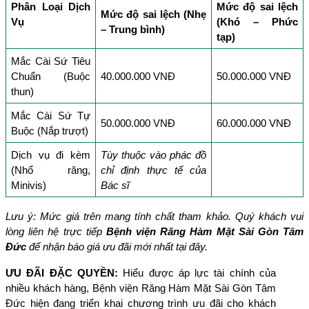
Phân Loại Dịch 
Mức độ sai lệch 
Mức độ sai lệch (Nhẹ 
Vụ
(Khó – Phức 
– Trung bình)
tạp)
Mắc Cài Sứ Tiêu 
Chuẩn (Buộc 
40.000.000 VNĐ
50.000.000 VNĐ
thun)
Mắc Cài Sứ Tự 
50.000.000 VNĐ
60.000.000 VNĐ
Buộc (Nắp trượt)
Dịch vụ đi kèm 
Tùy thuộc vào phác đồ 
(Nhổ răng, 
chỉ định thực tế của 
Minivis)
Bác sĩ
Lưu ý: Mức giá trên mang tính chất tham khảo. Quý khách vui 
lòng liên hệ trực tiếp 
Bệnh viện Răng Hàm Mặt Sài Gòn Tâm 
Đức
 để nhận báo giá ưu đãi mới nhất tại đây.
ƯU ĐÃI ĐẶC QUYỀN:
 Hiểu được áp lực tài chính của 
nhiều khách hàng, Bệnh viện Răng Hàm Mặt Sài Gòn Tâm 
Đức hiện đang triển khai chương trình ưu đãi cho khách 