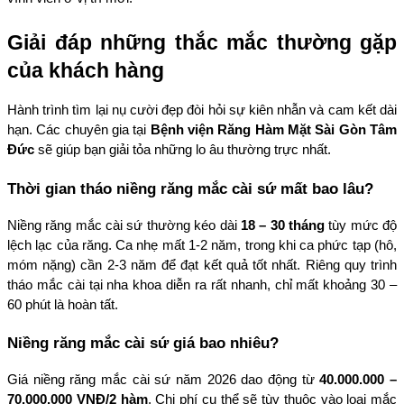
Giải đáp những thắc mắc thường gặp 
của khách hàng
Hành trình tìm lại nụ cười đẹp đòi hỏi sự kiên nhẫn và cam kết dài 
hạn. Các chuyên gia tại 
Bệnh viện Răng Hàm Mặt Sài Gòn Tâm 
Đức
 sẽ giúp bạn giải tỏa những lo âu thường trực nhất.
Thời gian tháo niềng răng mắc cài sứ mất bao lâu?
Niềng răng mắc cài sứ thường kéo dài 
18 – 30 tháng
 tùy mức độ 
lệch lạc của răng. Ca nhẹ mất 1-2 năm, trong khi ca phức tạp (hô, 
móm nặng) cần 2-3 năm để đạt kết quả tốt nhất. Riêng quy trình 
tháo mắc cài tại nha khoa diễn ra rất nhanh, chỉ mất khoảng 30 – 
60 phút là hoàn tất.
Niềng răng mắc cài sứ giá bao nhiêu?
Giá niềng răng mắc cài sứ năm 2026 dao động từ 
40.000.000 – 
70.000.000 VNĐ/2 hàm
. Chi phí cụ thể sẽ tùy thuộc vào loại mắc 