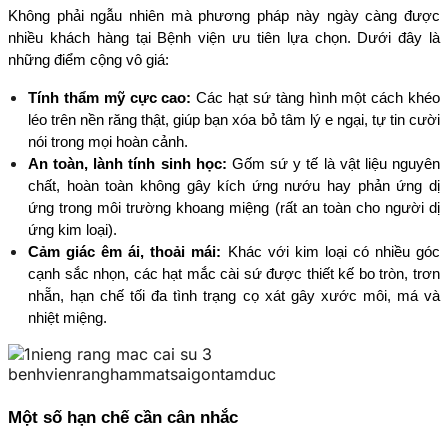
Không phải ngẫu nhiên mà phương pháp này ngày càng được 
nhiều khách hàng tại Bệnh viện ưu tiên lựa chọn. Dưới đây là 
những điểm cộng vô giá:
Tính thẩm mỹ cực cao:
 Các hạt sứ tàng hình một cách khéo 
léo trên nền răng thật, giúp bạn xóa bỏ tâm lý e ngại, tự tin cười 
nói trong mọi hoàn cảnh.
An toàn, lành tính sinh học:
 Gốm sứ y tế là vật liệu nguyên 
chất, hoàn toàn không gây kích ứng nướu hay phản ứng dị 
ứng trong môi trường khoang miệng (rất an toàn cho người dị 
ứng kim loại).
Cảm giác êm ái, thoải mái:
 Khác với kim loại có nhiều góc 
cạnh sắc nhọn, các hạt mắc cài sứ được thiết kế bo tròn, trơn 
nhẵn, hạn chế tối đa tình trạng cọ xát gây xước môi, má và 
nhiệt miệng.
Một số hạn chế cần cân nhắc