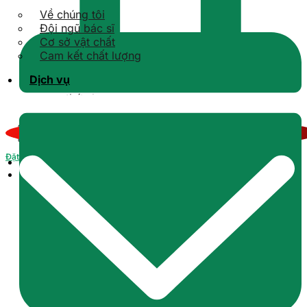
Về chúng tôi
Đội ngũ bác sĩ
Cơ sở vật chất
Cam kết chất lượng
Dịch vụ
Kiến thức răng sứ
Kiến thức Implant
Kiến thức niềng răng
Kiến thức tổng quát
Kiến thức răng hàm mặt
Đặt lịch
Tin tức
Liên hệ