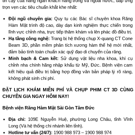
tin cậy của hàng ngàn khách hàng trong và ngoài nước, đáp ứng 
trọn vẹn các tiêu chuẩn khắt khe nhất:
Đội ngũ chuyên gia:
 Quy tụ các Bác sĩ chuyên khoa Răng 
Hàm Mặt trình độ cao, dày dạn kinh nghiệm thực chiến trong 
lĩnh vực chỉnh nha, trực tiếp thăm khám và lên phác đồ điều trị.
Hạ tầng công nghệ:
 Trang bị hệ thống chụp X-quang CT Cone 
Beam 3D, phần mềm phân tích xương hàm thế hệ mới nhất, 
đảm bảo tính toán chuẩn xác quỹ đạo di chuyển của răng.
Minh bạch & Cam kết:
 Sử dụng vật liệu nha khoa, khí cụ 
chỉnh nha chính hãng nhập khẩu từ Mỹ, Đức. Bệnh viện cam 
kết hiệu quả điều trị bằng hợp đồng văn bản pháp lý rõ ràng, 
không phát sinh chi phí.
ĐẶT LỊCH KHÁM MIỄN PHÍ VÀ CHỤP PHIM CT 3D CÙNG 
CHUYÊN GIA NGAY HÔM NAY!
Bệnh viện Răng Hàm Mặt Sài Gòn Tâm Đức
Địa chỉ:
 109E Nguyễn Huệ, phường Long Châu, tỉnh Vĩnh 
Long (Và hệ thống chi nhánh liên tỉnh).
Hotline tư vấn (24/7):
 1900 988 973 – 1900 988 974