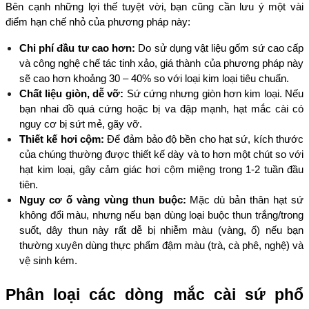
Bên cạnh những lợi thế tuyệt vời, bạn cũng cần lưu ý một vài 
điểm hạn chế nhỏ của phương pháp này:
Chi phí đầu tư cao hơn:
 Do sử dụng vật liệu gốm sứ cao cấp 
và công nghệ chế tác tinh xảo, giá thành của phương pháp này 
sẽ cao hơn khoảng 30 – 40% so với loại kim loại tiêu chuẩn.
Chất liệu giòn, dễ vỡ:
 Sứ cứng nhưng giòn hơn kim loại. Nếu 
bạn nhai đồ quá cứng hoặc bị va đập mạnh, hạt mắc cài có 
nguy cơ bị sứt mẻ, gãy vỡ.
Thiết kế hơi cộm:
 Để đảm bảo độ bền cho hạt sứ, kích thước 
của chúng thường được thiết kế dày và to hơn một chút so với 
hạt kim loại, gây cảm giác hơi cộm miệng trong 1-2 tuần đầu 
tiên.
Nguy cơ ố vàng vùng thun buộc:
 Mặc dù bản thân hạt sứ 
không đổi màu, nhưng nếu bạn dùng loại buộc thun trắng/trong 
suốt, dây thun này rất dễ bị nhiễm màu (vàng, ố) nếu bạn 
thường xuyên dùng thực phẩm đậm màu (trà, cà phê, nghệ) và 
vệ sinh kém.
Phân loại các dòng mắc cài sứ phổ 