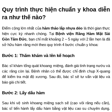
Quy trình thực hiện chuẩn y khoa diễn 
ra như thế nào?
Điểm cộng lớn nhất của 
hàm tháo lắp nhựa dẻo
 là thời gian thực 
hiện cực kỳ nhanh chóng. Tại 
Bệnh viện Răng Hàm Mặt Sài 
Gòn Tâm Đức
, bạn chỉ mất khoảng 2 – 5 ngày với 2 lần hẹn là đã 
sở hữu hàm răng mới theo quy trình 4 bước chuẩn y khoa:
Bước 1: Thăm khám và lên kế hoạch
Bác sĩ khám tổng quát khoang miệng, đánh giá tình trạng nướu và 
các răng còn lại. Bệnh nhân có thể được chỉ định chụp X-quang 
để kiểm tra mật độ xương. Sau đó, bác sĩ sẽ tư vấn vật liệu và 
báo giá chi tiết.
Bước 2: Lấy dấu hàm
Sau khi vệ sinh khoang miệng sạch sẽ (cạo vôi răng nếu cần), 
bác sĩ tiến hành lấy dấu hàm bằng vật liệu cao su chuyên dụng. 