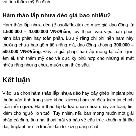
và tính thẩm mỹ ổn định.
Hàm tháo lắp nhựa dẻo giá bao nhiêu?
Hàm tháo lắp nhựa dẻo (Biosoft/Flexite) có mức giá dao động từ 
1.500.000 – 4.000.000 VNĐ/hàm
, tùy thuộc vào việc bạn phục 
hình bán phần hay toàn phần. Lưu ý rằng chi phí nền hàm này 
thường chưa bao gồm tiền răng giả, dao động khoảng 
300.000 – 
500.000 VNĐ/răng
. Đây là giải pháp tháo lắp mang lại cảm giác 
êm ái, tính thẩm mỹ cao và cực kỳ phù hợp cho những ai mất 
nhiều răng nhưng chưa muốn can thiệp sâu.
Kết luận
Việc lựa chọn 
hàm tháo lắp nhựa dẻo
 hay cấy ghép Implant phụ 
thuộc vào tình trạng sức khỏe xương hàm và điều kiện tài chính 
của mỗi người. Hàm tháo lắp là lựa chọn chữa cháy an toàn, tiết 
kiệm cho người lớn tuổi. Tuy nhiên, nếu bạn mong muốn một giải 
pháp cố định, ăn nhai thoải mái và bảo vệ cấu trúc khuôn mặt lâu 
dài, Implant mới là khoản đầu tư xứng đáng nhất.