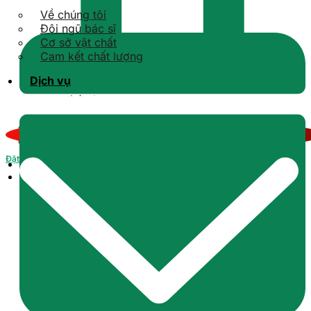
Về chúng tôi
Đội ngũ bác sĩ
Cơ sở vật chất
Cam kết chất lượng
Dịch vụ
Kiến thức răng sứ
Kiến thức Implant
Kiến thức niềng răng
Kiến thức tổng quát
Kiến thức răng hàm mặt
Đặt lịch
Tin tức
Liên hệ