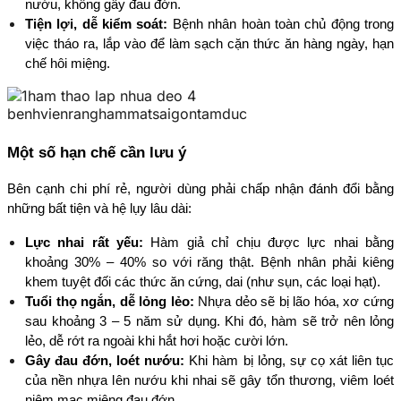
nướu, không gây đau đớn.
Tiện lợi, dễ kiểm soát:
 Bệnh nhân hoàn toàn chủ động trong 
việc tháo ra, lắp vào để làm sạch cặn thức ăn hàng ngày, hạn 
chế hôi miệng.
Một số hạn chế cần lưu ý
Bên cạnh chi phí rẻ, người dùng phải chấp nhận đánh đổi bằng 
những bất tiện và hệ lụy lâu dài:
Lực nhai rất yếu:
 Hàm giả chỉ chịu được lực nhai bằng 
khoảng 30% – 40% so với răng thật. Bệnh nhân phải kiêng 
khem tuyệt đối các thức ăn cứng, dai (như sụn, các loại hạt).
Tuổi thọ ngắn, dễ lỏng lẻo:
 Nhựa dẻo sẽ bị lão hóa, xơ cứng 
sau khoảng 3 – 5 năm sử dụng. Khi đó, hàm sẽ trở nên lỏng 
lẻo, dễ rớt ra ngoài khi hắt hơi hoặc cười lớn.
Gây đau đớn, loét nướu:
 Khi hàm bị lỏng, sự cọ xát liên tục 
của nền nhựa lên nướu khi nhai sẽ gây tổn thương, viêm loét 
niêm mạc miệng đau đớn.