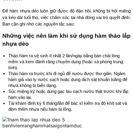
Để hàm nhựa dẻo luôn giữ được độ đàn hồi, không bị hôi miệng 
và kéo dài tuổi thọ, việc chăm sóc tại nhà đóng vai trò quyết định. 
Bạn cần ghi nhớ các nguyên tắc sau:
Những việc nên làm khi sử dụng hàm tháo lắp 
nhựa dẻo
Tháo hàm ra vệ sinh ít nhất 2 lần/ngày bằng bàn chải lông 
mềm và kem đánh răng chuyên dụng (hoặc xà phòng trung 
tính).
Tháo hàm ra trước khi đi ngủ để nướu được thư giãn. Ngâm 
hàm giả vào ly nước sạch hoặc dung dịch sát khuẩn loãng để 
nhựa không bị biến dạng.
Súc miệng kỹ hoặc dùng gạc lau sạch nướu thật trước khi lắp 
hàm vào lại.
Tái khám định kỳ 6 tháng/lần để bác sĩ kiểm tra độ khít sát và 
đệm thêm nhựa nếu hàm bị lỏng.