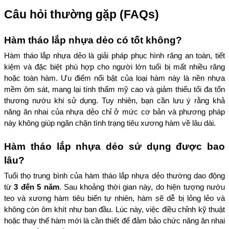
Câu hỏi thường gặp (FAQs)
Hàm tháo lắp nhựa dẻo có tốt không?
Hàm tháo lắp nhựa dẻo là giải pháp phục hình răng an toàn, tiết 
kiệm và đặc biệt phù hợp cho người lớn tuổi bị mất nhiều răng 
hoặc toàn hàm. Ưu điểm nổi bật của loại hàm này là nền nhựa 
mềm ôm sát, mang lại tính thẩm mỹ cao và giảm thiểu tối đa tổn 
thương nướu khi sử dụng. Tuy nhiên, bạn cần lưu ý rằng khả 
năng ăn nhai của nhựa dẻo chỉ ở mức cơ bản và phương pháp 
này không giúp ngăn chặn tình trạng tiêu xương hàm về lâu dài.
Hàm tháo lắp nhựa dẻo sử dụng được bao 
lâu?
Tuổi thọ trung bình của hàm tháo lắp nhựa dẻo thường dao động 
từ 
3 đến 5 năm
. Sau khoảng thời gian này, do hiện tượng nướu 
teo và xương hàm tiêu biến tự nhiên, hàm sẽ dễ bị lỏng lẻo và 
không còn ôm khít như ban đầu. Lúc này, việc điều chỉnh kỹ thuật 
hoặc thay thế hàm mới là cần thiết để đảm bảo chức năng ăn nhai 