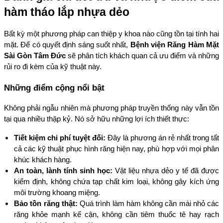
hàm tháo lắp nhựa dẻo
Bất kỳ một phương pháp can thiệp y khoa nào cũng tồn tại tính hai 
mặt. Để có quyết định sáng suốt nhất, 
Bệnh viện Răng Hàm Mặt 
Sài Gòn Tâm Đức
 sẽ phân tích khách quan cả ưu điểm và những 
rủi ro đi kèm của kỹ thuật này.
Những điểm cộng nổi bật
Không phải ngẫu nhiên mà phương pháp truyền thống này vẫn tồn 
tại qua nhiều thập kỷ. Nó sở hữu những lợi ích thiết thực:
Tiết kiệm chi phí tuyệt đối:
 Đây là phương án rẻ nhất trong tất 
cả các kỹ thuật phục hình răng hiện nay, phù hợp với mọi phân 
khúc khách hàng.
An toàn, lành tính sinh học:
 Vật liệu nhựa dẻo y tế đã được 
kiểm định, không chứa tạp chất kim loại, không gây kích ứng 
môi trường khoang miệng.
Bảo tồn răng thật:
 Quá trình làm hàm không cần mài nhỏ các 
răng khỏe mạnh kế cận, không cần tiêm thuốc tê hay rạch 