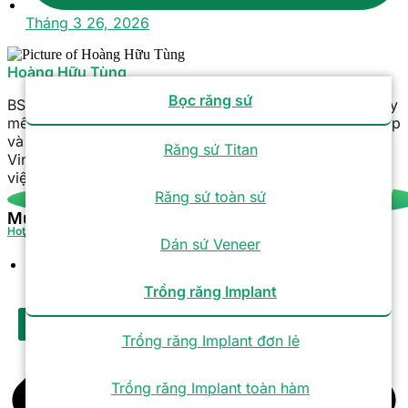
Tháng 3 26, 2026
Hoàng Hữu Tùng
Bọc răng sứ
BS. CKI Hoàng Hữu Tùng | Hơn 26 năm kinh nghiệm Gây
mê hồi sức, chuyên thực hiện các ca phẫu thuật phức tạp
và bệnh nhân nguy cơ cao. Ông từng làm việc tại
Răng sứ Titan
Vinmec, Kangnam và hiện là Phó Trưởng khoa tại Bệnh
viện Răng Hàm Mặt Sài Gòn Tâm Đức.
Răng sứ toàn sứ
Mục lục
Hotline
Tra cứu bảo hành
Dán sứ Veneer
Tuyển dụng
Trồng răng Implant
X
Trồng răng Implant đơn lẻ
Trồng răng Implant toàn hàm