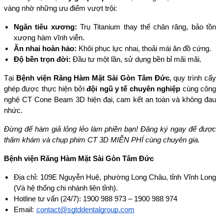
vàng nhờ những ưu điểm vượt trội:
Ngăn tiêu xương:
 Trụ Titanium thay thế chân răng, bảo tồn 
xương hàm vĩnh viễn.
Ăn nhai hoàn hảo:
 Khôi phục lực nhai, thoải mái ăn đồ cứng.
Độ bền trọn đời:
 Đầu tư một lần, sử dụng bền bỉ mãi mãi.
Tại 
Bệnh viện Răng Hàm Mặt Sài Gòn Tâm Đức
, quy trình cấy 
ghép được thực hiện bởi 
đội ngũ y tế chuyên nghiệp 
cùng công 
nghệ CT Cone Beam 3D hiện đại, cam kết an toàn và không đau 
nhức.
Đừng để hàm giả lỏng lẻo làm phiền bạn! Đăng ký ngay để được 
thăm khám và chụp phim CT 3D MIỄN PHÍ cùng chuyên gia.
Bệnh viện Răng Hàm Mặt Sài Gòn Tâm Đức
Địa chỉ: 109E Nguyễn Huệ, phường Long Châu, tỉnh Vĩnh Long 
(Và hệ thống chi nhánh liên tỉnh).
Hotline tư vấn (24/7): 1900 988 973 – 1900 988 974
Email:
contact@sgtddentalgroup.com