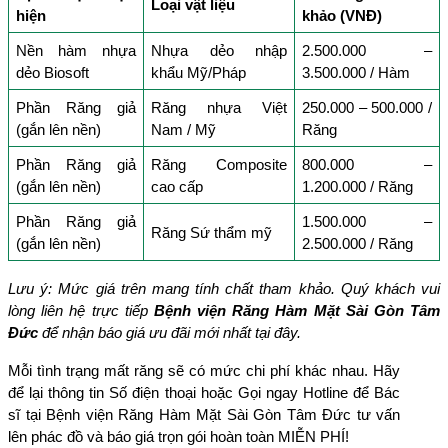
Loại vật liệu
hiện
khảo (VNĐ)
Nền hàm nhựa 
Nhựa dẻo nhập 
2.500.000 – 
dẻo Biosoft
khẩu Mỹ/Pháp
3.500.000 / Hàm
Phần Răng giả 
Răng nhựa Việt 
250.000 – 500.000 / 
(gắn lên nền)
Nam / Mỹ
Răng
Phần Răng giả 
Răng Composite 
800.000 – 
(gắn lên nền)
cao cấp
1.200.000 / Răng
Phần Răng giả 
1.500.000 – 
Răng Sứ thẩm mỹ
(gắn lên nền)
2.500.000 / Răng
Lưu ý: Mức giá trên mang tính chất tham khảo. Quý khách vui 
lòng liên hệ trực tiếp 
Bệnh viện Răng Hàm Mặt Sài Gòn Tâm 
Đức
 để nhận báo giá ưu đãi mới nhất tại đây.
Mỗi tình trạng mất răng sẽ có mức chi phí khác nhau. Hãy 
để lại thông tin Số điện thoại hoặc Gọi ngay Hotline để Bác 
sĩ tại Bệnh viện Răng Hàm Mặt Sài Gòn Tâm Đức tư vấn 
lên phác đồ và báo giá trọn gói hoàn toàn MIỄN PHÍ!