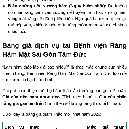
Biến chứng tiêu xương hàm (Nguy hiểm nhất):
 Do không 
có chân răng cắm vào xương để truyền lực nhai, xương hàm 
vùng mất răng sẽ dần bị tiêu biến. Hậu quả là nướu bị teo lại, 
má hóp vào, khiến khuôn mặt trông móm mém và già đi hàng 
chục tuổi.
Bảng giá dịch vụ tại Bệnh viện Răng 
Hàm Mặt Sài Gòn Tâm Đức
“Làm hàm tháo lắp giá bao nhiêu?” là thắc mắc chung của nhiều 
khách hàng. Bệnh viện Răng Hàm Mặt Sài Gòn Tâm Đức luôn đề 
cao sự minh bạch tài chính.
Chi phí hoàn thiện một bộ hàm tháo lắp thường bao gồm 2 phần: 
Giá của nền hàm nhựa dẻo
 (Tính theo hàm) + 
Giá của phần 
răng giả gắn lên trên
 (Tính theo số lượng răng thực tế bị mất).
Dưới đây là bảng giá tham khảo mới nhất năm 2026:
Dịch vụ thực 
Mức giá tham 