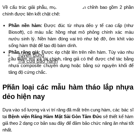
Về cấu trúc giải phẫu, một bộ hàm hoàn chỉnh bao gồm 2 phần 
chính được liên kết chặt chẽ:
Phần nền hàm:
 Được đúc từ nhựa dẻo y tế cao cấp (như 
Biosoft), có màu sắc hồng nhạt mô phỏng chính xác màu 
nướu sinh lý. Nền hàm đóng vai trò như bệ đỡ, ôm khít vào 
sống hàm thật để tạo độ bám dính.
Phần răng giả:
 Được ép chặt lên trên nền hàm. Tùy vào nhu 
Tuyển dụng
cầu thẩm mỹ và tài chính, răng giả có thể được chế tác bằng 
Tra cứu bảo hành
nhựa composite chuyên dụng hoặc bằng sứ nguyên khối để 
tăng độ cứng chắc.
X
Phân loại các mẫu hàm tháo lắp nhựa 
dẻo hiện nay
Dựa vào số lượng và vị trí răng đã mất trên cung hàm, các bác sĩ 
tại 
Bệnh viện Răng Hàm Mặt Sài Gòn Tâm Đức
 sẽ thiết kế hàm 
giả theo 2 dạng cơ bản sau đây để đảm bảo chức năng ăn nhai tốt 
nhất.