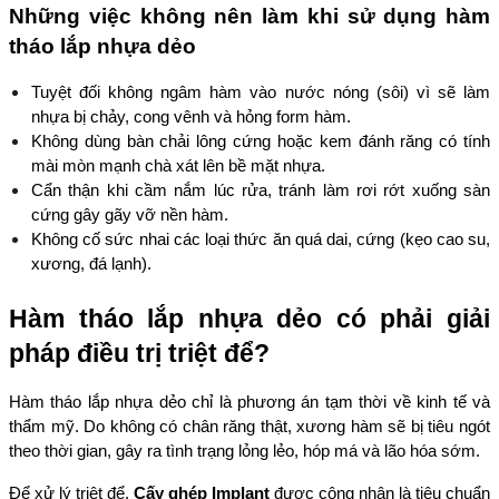
Những việc không nên làm khi sử dụng hàm 
tháo lắp nhựa dẻo
Tuyệt đối không ngâm hàm vào nước nóng (sôi) vì sẽ làm 
nhựa bị chảy, cong vênh và hỏng form hàm.
Không dùng bàn chải lông cứng hoặc kem đánh răng có tính 
mài mòn mạnh chà xát lên bề mặt nhựa.
Cẩn thận khi cầm nắm lúc rửa, tránh làm rơi rớt xuống sàn 
cứng gây gãy vỡ nền hàm.
Không cố sức nhai các loại thức ăn quá dai, cứng (kẹo cao su, 
xương, đá lạnh).
Hàm tháo lắp nhựa dẻo có phải giải 
pháp điều trị triệt để?
Hàm tháo lắp nhựa dẻo chỉ là phương án tạm thời về kinh tế và 
thẩm mỹ. Do không có chân răng thật, xương hàm sẽ bị tiêu ngót 
theo thời gian, gây ra tình trạng lỏng lẻo, hóp má và lão hóa sớm.
Để xử lý triệt để, 
Cấy ghép Implant
 được công nhận là tiêu chuẩn 