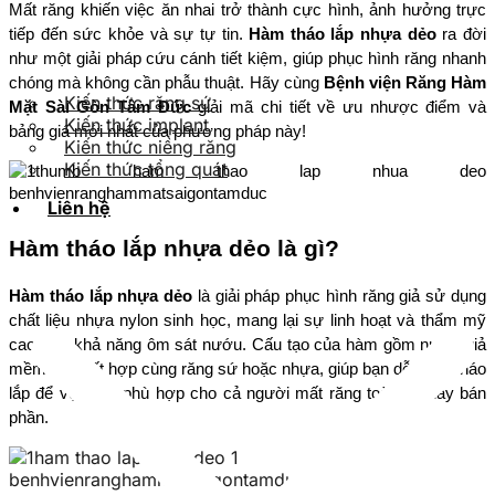
Mất răng khiến việc ăn nhai trở thành cực hình, ảnh hưởng trực 
tiếp đến sức khỏe và sự tự tin. 
Hàm tháo lắp nhựa dẻo
 ra đời 
như một giải pháp cứu cánh tiết kiệm, giúp phục hình răng nhanh 
chóng mà không cần phẫu thuật. Hãy cùng 
Bệnh viện Răng Hàm 
Kiến thức răng sứ
Mặt Sài Gòn Tâm Đức
 giải mã chi tiết về ưu nhược điểm và 
Kiến thức implant
bảng giá mới nhất của phương pháp này!
Kiến thức niềng răng
Kiến thức tổng quát
Liên hệ
Hàm tháo lắp nhựa dẻo là gì?
Hàm tháo lắp nhựa dẻo 
là giải pháp phục hình răng giả sử dụng 
chất liệu nhựa nylon sinh học, mang lại sự linh hoạt và thẩm mỹ 
cao nhờ khả năng ôm sát nướu. Cấu tạo của hàm gồm nướu giả 
mềm dẻo kết hợp cùng răng sứ hoặc nhựa, giúp bạn dễ dàng tháo 
lắp để vệ sinh, phù hợp cho cả người mất răng toàn bộ hay bán 
phần.