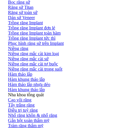
Bọc răng sứ
Răng sứ Titan
Răng sứ toàn sứ
Dán sứ Veneer
Trồng răng Implant
Trồng răng Implant đơn lẻ
Trồng răng Implant toàn hàm
Trồng răng Implant tức thì
Phục hình răng sứ trên Implant
Niềng răng
Niềng răng mắc cài kim loại
Niềng răng mắc cài sứ
Niềng răng mắc cài tự buộc
Niềng răng mắc cài trong suốt
Hàm tháo lắp
Hàm khung tháo lắp
Hàm tháo lắp nhựa dẻo
Hàm khung tháo lắp
Nha khoa tổng quát
Cạo vôi răng
Tẩy trắng răng
Điều trị tuỷ răng
Nhổ răng khôn & nhổ răng
Gắn hột xoàn thẩm mỹ
Trám răng thẩm mỹ