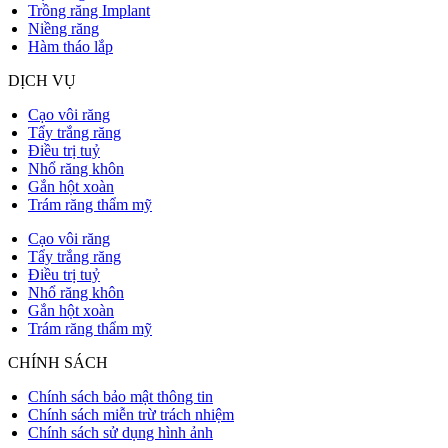
Trồng răng Implant
Niềng răng
Hàm tháo lắp
DỊCH VỤ
Cạo vôi răng
Tẩy trắng răng
Điều trị tuỷ
Nhổ răng khôn
Gắn hột xoàn
Trám răng thẩm mỹ
Cạo vôi răng
Tẩy trắng răng
Điều trị tuỷ
Nhổ răng khôn
Gắn hột xoàn
Trám răng thẩm mỹ
CHÍNH SÁCH
Chính sách bảo mật thông tin
Chính sách miễn trừ trách nhiệm
Chính sách sử dụng hình ảnh