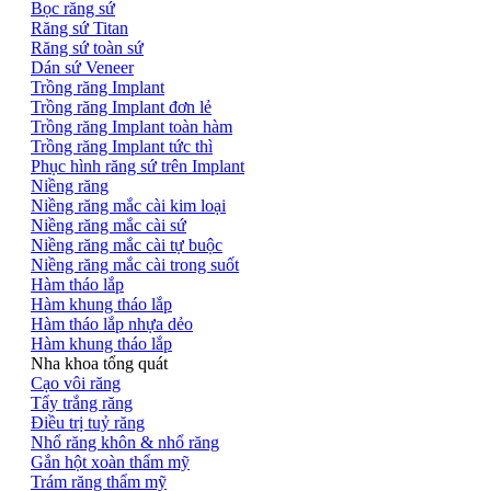
Bọc răng sứ
Răng sứ Titan
Răng sứ toàn sứ
Dán sứ Veneer
Trồng răng Implant
Trồng răng Implant đơn lẻ
Trồng răng Implant toàn hàm
Trồng răng Implant tức thì
Phục hình răng sứ trên Implant
Niềng răng
Niềng răng mắc cài kim loại
Niềng răng mắc cài sứ
Niềng răng mắc cài tự buộc
Niềng răng mắc cài trong suốt
Hàm tháo lắp
Hàm khung tháo lắp
Hàm tháo lắp nhựa dẻo
Hàm khung tháo lắp
Nha khoa tổng quát
Cạo vôi răng
Tẩy trắng răng
Điều trị tuỷ răng
Nhổ răng khôn & nhổ răng
Gắn hột xoàn thẩm mỹ
Trám răng thẩm mỹ